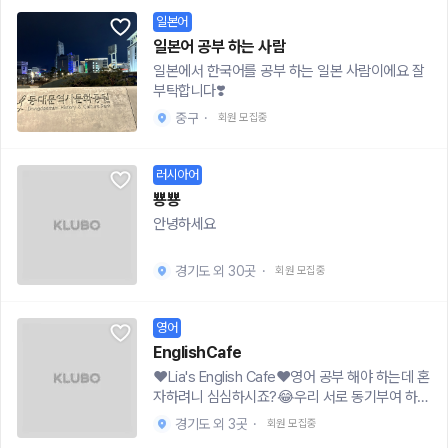
으로 진행될 수 있습니다.[신청 방법]댓글 달아주
코스🗾- 열심히 공부했던 일본어 실전 적용- 공부
을 예정입니다. (현재 부원 27명)● 모집 기간: ~2
중인 분-교과서가 아닌, ‘진짜 일본어 회화’를 배우
세요 -!!
일본어
한 일본어로 하는 일본 편의점 쇼핑🛍 내기📸 활
025.08.30#언어 회화 동아리 #외국어 #언어교
고 싶은 분[클래스 구성]* 1대1 or 1대 다수 맞춤 수
동 및 모집안내- 활동기간ㄴ 1기: 24년 12월 ~ 25
일본어 공부 하는 사람
환
업 (온라인 / 오프라인 선택 가능)* 주 1~2회, 회당
년 2월ㄴ 2기: 25년 4월 ~ 25년 6월ㄴ 3기: 25년
일본에서 한국어를 공부 하는 일본 사람이에요 잘
60분 수업* 학습 진단 → 목표 설정 → 단계별 커
7월 ~ 25년 9월 ☑️- 활동장소: 신촌 or 홍대 근처
부탁합니다❣️
리큘럼 제공* 매 수업 후 복습 자료 & 과제 제공[수
스터디룸 or 카페- 입회비: 15,000원 (간식/프린
강생 후기]“말이 안 트였던 제가 일본 여행 때 혼자
중구
·
회원 모집중
트/소소한 굿즈 제작비)- 모집기간: ~7월 15일🙋
주문도 하고 길도 물어봤어요!”“JLPT N3, 혼자 할
누구랑 활동하나요?중앙대, 서강대, 이화여대, 한
땐 막막했는데 선생님과 함께해서 한 번에 붙었어
양대 등 다양한 학교 친구들이 모였어요!대부분 일
러시아어
요!”"일어 무자막으로 영화보기 가능, 진짜 금방 배
본어 초보! 단어도 겨우겨우 외우는 중이에요 😅
울 수 있어요!"[커리큘럼]1-2회차-일본어 문법 뼈
뿅뿅
🪄 스터디 지원하기지원서 👉 https://forms.gl
대 잡기(정중형, 보통형)-명사, な형용사, い형용
안녕하세요
e/yAnLoc5fFeyxXnpx6오픈채팅 문의 👉 http
사, 각종 조사-초보자는 히라가나와 가타가나의 완
s://open.kakao.com/o/sEpC0lxh모지모지에
벽암기!3-4회차-일본어 동사활용(た형, て형)-て
대해서 더 알아보기 👉 https://www.instagra
경기도 외 30곳
·
회원 모집중
형과 관련된 표현들(ている, てしまう, てみる,
m.com/moji.moji3_3?igsh=c2Z6dnRmdDR
てください)5회차-지금까지 배운 일본 명사, 형
wNWJl&utm_source=qr🚫 필독사항✔️이 동아
용사, 조사를 통해 회화연습하기-나의 취미, 학교
리는 순수 취미 및 친목 목적입니다. 정치, 종교, 상
영어
생활, 연애 일상 테마를 일본어로 이야기 [모집 기
업, 이성 목적 활동은 금지이며, 적발 시 퇴장됩니
EnglishCafe
간]-상시 모집(지원서 확인 후 연락예정) [문의 및
다.✔️활동 사진은 SNS에 일부 공유될 수 있어요
❤️Lia's English Cafe❤️영어 공부 해야 하는데 혼
신청 방법]-신청서 : https://forms.gle/sL6Ppjx
(원치 않으시면 미리 알려주세요!)모지모지한 지
자하려니 심심하시죠?😂우리 서로 동기부여 하며
o4LiBh6YW6-인스타 DM 문의 : @ran_gle_jpn
금, 같이 일본어 공부해요🌸
영어로 즐겁게 얘기해봐요🙌🏻참여 방법은 아래
필요하신 톤(예: 더 캐주얼한 느낌, 비즈니스용 등)
경기도 외 3곳
·
회원 모집중
와 같습니다!1. 요일/시간 : 매주 화요일 / 오후 6시
이나 대상(학생, 직장인, JLPT 전용 등)에 맞춰 수