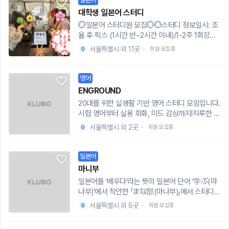
🍓모집인원- 10명 내외 모집🍓활동안내- 주1회
역할을 분배하여 실제 상황 시뮬을 통해 빠르게 학
이 재미있어서, 영어 회화 학원을 차리기 전에 먼저
원해주세요!💰 참가 비용* 입회비: 없음* 기타 비
afdc673d문의 사항이 있으신 경우 위 연락 수단
대면/줌 활동(월 or 금)🙌🏻 イチゴ 이치고에 함
대학생 일본어 스터디
습합니다! 💙게임/퀴즈활동즐겁게 영어를 접하고
체계적인 티칭 방법과 프로세스를 만들어보고자
용: 모임 시 발생하는 비용은 영수증을 통해 공정하
을 이용하여 문의 주시기 바랍니다! 🐥운영주체영
께해 🙌🏻- 게임/퀴즈활동 1등 mvp 에게는 기프
💮일본어 스터디원 모집💮💮스터디 정보일시: 조
입떼기를 통해 말하는데 어려움이 없도록 단련하
합니다.이번에 새학기를 맞아 실용적인 영어 회화
게 분할 계산🔗 더 알아보기* 활동 내역: https://b
어 실력자 2명과 프로공감러 영어초보운영진 1명
티콘 선물증정- 회화 프리토킹으로 단기간 입떼기
율 후 픽스 (1시간 반~2시간 이내)/1-2주 1회장소:
는 활동입니다!💙언어교환프로그램외국인 친구들
를 집중적으로 연습할 수 있는 스터디를 운영하려
it.ly/4jV2Oe6* 인스타 계정 : @black_t2a_offici
이 운영하고 있는 영어 회화 대학연합동아리 입니
가능하도록 활동구상- 일본문화 교류를 통해 눈과
홍대 인근 스터디카페 (조율 예정) 비용: 1/N총 인
과의 언어 교환 프로그램 참여! 서로의 언어를 배우
합니다. 평소에는 영어로 프리토킹을 할 기회가 많
al * 인스타 : https://www.instagram.com/bla
서울특별시 외 11곳
·
다.🦆운영진의 인맥으로 버클리 대학 출신 사촌언
회원 모집중
입과 귀를 즐겁게 활동 (일본영화/드라마/음식/JP
원: 15-20명 내외 (소수정예 조별 구성)💮스터디
며 문화적 교류를 경험합니다!💙신문/책 리딩매달
지 않다보니, 저와 함께 영어로 자유롭게 말하는 연
ck_t2a_official/profilecard/?igsh=MTFvYjlzd
니에게 영어 꿀팁을 공수해왔습니다!꽥은 타 기관
OP 등)- 새롭고 다양한 사람들과 MT에서 특별한
커리큘럼✔️재미: 애니메이션, K-POP 일본어 버전
선정된 영어신문/책을 읽고 토론진행합니다. 독해
습을 하면서 기본적인 회화 실력과 자신감을 키우
XJzbmgxeg==
이나 정치 및 종교 단체와는 아무런 관련 없이 대학
추억남기기- 실제 일본 원어민과 함께하는 회화 시
등 다양한 콘텐츠 활용✔️실용적: 실제 사용하는 표
력과 창의적 사고를 기를 수 있으며 카드 뉴스레터
영어
고, 실생활뿐만 아니라 취업 및 직장 생활에서도 필
생이 자치적으로 운영하는 동아리입니다. 즐겁고
간!- JLPT 등 자격증 준비반도 OK🍓이치고:イチ
현 위주 학습, JLPT 예제 활용✔️꾸준히: 출석 인증
를 통해 트렌드도 얻어갈 수 있는 혜택있어요!💙영
요한 스피킹 능력을 갖출 수 있도록 도와드릴게요!️️️️️
ENGROUND
유익한 기억으로 남을 수 있도록 노력하는 "꽥" 이
ゴ 소개합니다 🩷https://curse-stoplight-461.n
시스템 + 소소한 벌칙 벌금제(아이스크림 쏘기)✔️
화/드라마 감상유명한 영화/드라마 함께 시청하고
▪️티칭 경력 - 대학 시절 한국인 유학생들을 대상으
되겠습니다. 감사합니다!
20대를 위한 실생활 기반 영어 스터디 모임입니다.
otion.site/1acf21870e58801081e5c62d26b
함께: 단톡방에서 선착순 일본어 단어 퀴즈 💮지원
이후 따라해보며 발음교정 연습해요!💙MT활동 중
로 영어 회화 수업 진행 - 국제 이슈를 영어로 토론
시험 영어부터 실용 회화, 미드 감상까지!지루한 공
0b8ca?pvs=4- 인스타@ichigo__clubhttps://
자격일본어 초보자 ~ 중고급자 (JLPT N5-N2 수
1회 MT 시간이 있습니다!🏠인스타 구경: @un_z
하고 정책 제안 발표▪️ 스터디 진행 방식 0회차 : O
부는 그만—목표도, 감성도 함께 채워요.[ 스터디
www.instagram.com/ichigo__club?igsh=cXk
준)성실하고 적극적인 분재밌게 일본어 공부해보
ero_0https://www.instagram.com/un_zero_
서울특별시 외 2곳
·
회원 모집중
T • 스터디 프로세스 소개 • 자기소개1회차 : < 회
구성 ]📌 미드 감상 & 실용영어반 🎬 (NEW!)- 인
4ZWs2M28zMWc4- 이치고 오픈채팅방 (담당
고 싶으신 분서로 주고받을 수 있는 분장기적으로
0?igsh=MWxvenl3Y2MwempqeA==🐠 문의
화할 때 중요한 것은? > • 회화 실력을 키우고 싶
기 미드를 함께 보며 리얼한 표현 익히기- 자연스
자: 김지영)https://open.kakao.com/o/sWbN
참여할 의향이 있는 분💮신청 방법지원폼 작성 👉🏻
담당자: 박민정문의 사항이 있으신 경우 UN_ZER
은 주제 선정(예: 기본 대화, 회사, 뉴스·기사, 연설
러운 억양, 감정, 발음 캐치- 감상 후 자유 토론 +
SIfh
일본어
https://naver.me/G3P5skus기타 문의사항 👉🏻
O FISH QnA 오픈채팅방https://open.kakao.co
등) • 추가적으로 원하는 주제가 있다면 반영 가능
유용한 문장 정리- 영어를 ‘취미처럼’ 배우고 싶은
https://open.kakao.com/o/sNC19UFh
m/o/gahnABgh 으로 문의 주시길 바랍니다.
마니부
2회차 : 주제에 대한 생각을 영어로 표현 • 자기소
분께 추천!📌 토익반 (600+ / 700+ / 800+)- 실
일본어를 ‘배우다’라는 뜻의 일본어 단어 ‘学ぶ(마
개 심화 연습 (Self-introduction practice) • 선
전 모의고사 풀이 & 오답 분석- 최신 기출 반영 학
나부)’에서 착안한 「まな部(마나부)」에서 스터디원
택한 주제에 대한 간단한 Q&A 및 대화 연습3회차
습법 공유📌 토익스피킹 & 오픽반- 시험 유형별
을 모집합니다!처음 일본어를 접하시는 분부터 중
이후 : 그룹 스터디 진행 (2~3명 조율 후 진행) •
템플릿 & 필수 표현 정리- 각 파트별 필수 문장, 단
서울특별시 외 8곳
·
회원 모집중
급 레벨로 한 단계 더 성장하고 싶은 분들까지 !!😀
다양한 주제에 대한 자유로운 토론 및 피드백 • 실
어 숙지- 모의 테스트[ 모집 안내 ]모집 인원: 각 반
생활에서 유용한 영어 표현 및 문장 구조 익히기💡
6명 (지원서 작성 필수)진행 일정: 주 1회장소: 홍