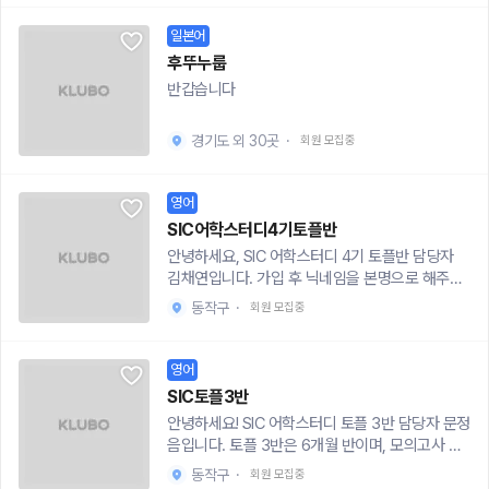
30분~7시 30분2. 장소 : 안산 고잔역 근처 카페
정도 가능하니 말씀해주세요!✔️일어 회화 모임도
3. 참여비 : 회당 10,000원4. 교재 : 필요없음! (매
같이 진행중입니다 !신청서 : https://forms.gle/g
일본어
주 제가 드릴거예요😀)-주제는 매주 달라지며, 여
dQBewY7bXd3RrMn7지금, 입을 트는 첫걸음.
후뚜누룹
러가지 사회 이슈에 관해 얘기합니다!5. 참여 레벨
당신의 회화, 랭글이 열어드립니다.
반갑습니다
: 중급 이상참석 원하시는 분들은https://open.ka
kao.com/o/sGsxmMOf(오픈 채팅 LiaEngca
검색) 들어오시면 자세히 안내드릴게요! 같이 즐겁
경기도 외 30곳
·
회원 모집중
게 영어 공부 해봐요😄
영어
SIC어학스터디4기토플반
안녕하세요, SIC 어학스터디 4기 토플반 담당자
김채연입니다. 가입 후 닉네임을 본명으로 해주시
면 감사하겠습니다.주 1회 2시간(저녁 8~10시)씩
동작구
·
회원 모집중
꼭 스터디를 진행해야 하며, 요일과 장소는 멤버 간
협의 후 정해주시면 됩니다. 물론 시간도 자유롭게
변경하실 수 있습니다.스터디 날짜와 시간이 정해
영어
지면 일정생성을 통해 앱 달력에 기록해 주시고, 스
SIC토플3반
터디 모임 시 인증샷을 커뮤니티에 올려주시기 바
안녕하세요! SIC 어학스터디 토플 3반 담당자 문정
랍니다. 사정으로 스터디에 참여할 수 없으신 경우
음입니다. 토플 3반은 6개월 반이며, 모의고사 풀
는 일정에 불참 표시를 해주시기 바랍니다. 3번 연
이로 진행됩니다. 주 1회 2시간(저녁 8~10시)씩
속 불참 시 퇴출과 함께 다음 기수 스터디 참가가
동작구
·
회원 모집중