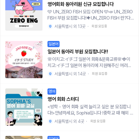
한 스터디홍차를 마시며 편안하게 영어를 배우는
있습니다. ✔️1,2기 주요 활동 장소 : 신도림~문래
가지 장면 시청 # 자막없이 미드 한편 보기가 우리
영어회화 동아리원 신규 모집합니다
람, 내 생각을 영어로 디테일하게 표현하기! - "Wh
분위기를 지향합니다. 영어 실력을 향상시키고자
부근 카페, 신촌 두드림 스터디룸 🥚 회비 : 달에 1
의 목표!✅ 부원들의 스케줄에 맞춰서 주 1회 모입
🩵 UN_ZERO FISH 모집 OPEN 🩵📣 UN_ZERO
o Am I? + Guess the phrase": 이마에 붙은 내
하는 분들에게 최적의 환경을 제공합니다.🗓 활동
5000원 - 회비 사용 내역은 투명하게 공개 되며
니다. (정기모임 요일과 시간을 정할 예정입니다!)
FISH 부원 모집합니다!🐠UN_ZERO FISH 란?다
정체(문장)를 질문으로 맞춰보기! 3주차: 의견 교
내용* 주 1~2회 영어회화 세션: 실생활에서 활용
장소 대관 및 동아리 운영비에 사용 됩니다. - 그
✅ 작년에 진행한 미드는 Gilmore girls, Brookly
양한 주제로 회화&교류 활동을 하는 영(ZERO)어
환 & 스토리텔링 연습내 의견을 당당하게 말하고,
가능한 표현을 중심으로 한 회화 연습* Article 작
외 친분 모임 or 추가 발생 비용은 참가자에 한해
서울특별시 외 13곳
·
회원 모집중
n 99입니다! 올해의 영미드를 결정할 사람은 바로
(FISH) 모임을 의미합니다🤭🐠이런 UN_ZERO FI
이야기를 영어로 들려주기! - "What Happens N
성 및 공유: 모든 회원이 영어로 글을 작성하고 피
1/N으로 더치페이! 🐣모집대상-영어에 자신감을
당신! ✅ 번개모임 (선택참여) 학술 동아리라고 따
SH 모집합니다!영어로 자유자재로 대화하고 싶다
ext?": 영어로 스토리텔링하기 ■장소 & 일정서울
드백을 주고받는 활동* 친목 활동: MT, 번개 모임
불어넣고 싶은 재학생,휴학생,졸업유예까지 -서울
분하게만 활동할 수는 없으니까! 다같이 친해지는
면?영어는 배우고 싶은데 용기가 필요하다면?재
대입구 or 신림 부근 카페평일 or 주말 16시 이후
일본어
등을 통해 회원 간의 유대 강화* 어학 시험 대비:
에서 활동 가능한 서울/경기 수도권 대학(원)생
시간 제공합니다 😍# Where -홍대 셀스스터디
미있게 사람들과 교류하며 보람있는 활동을 원한
■수업 비용1회당 20,000원대학생 할인 8,000원
토익, 토플 등 어학 시험을 준비하는 스터디 그룹
(재학생 및 휴학생 포함)-서울 거주인원 우대합니
일본어 동아리 부원 모집합니다!!
룸, 스터디카페와 제휴를 맺고 있어서 저렴한 가격
다면?🌟NEW UN_ZERO FISH 이 되어보세요!🌟
(첫 수업은 무료로 체험 가능!) ■지원 방법 및 문의
운영*기본 회화 연습 & Weekly Challenge☀️심
다! ❗️영어 공부 외 사적인 목적을 갖고 들어오시는
🌸이치고:イチゴ 일본어 회화&문화교류🌸🍓이
으로 공부할 수 있습니다! -스터디 룸 대관 비용 1/
🐠지원 자격서울에서 활동 가능한 대학생/직장인
아래 폼으로 지원!https://moaform.com/q/u4U
화 활동* Weekly Debate & Roundtable: 시사·
분은 사절 꽥! 🐣모집 내용모집 인원 : 30명 내외
치고:イチゴ 일본어 동아리에 지원해주신 여러분
n (회당 약 3-5천원)*활동비 사용 내역은 투명하
모두 환영합니다!🐠면접 일정서류 합격자에 한해
RFP인스타: @gallag_kevin 영어 공부가 아직도
글로벌 이슈 기반 토론, 찬반 양측 말하기 연습* Pr
(1,2기 총 활동 인원 : 50명 내외) 서류 접수 : 7.21
환영합니다~ (●'◡'●)✔️재미있게 일본어 시작하
게 공개됩니다# Schedule - 추가 모집 기간: 여름
별도 공지드리며아래 폼 링크 통해 지원해주세요!
숙제처럼 느껴진다면? 저와 함께 영어로 신나게
서울특별시 외 14곳
·
회원 모집중
onunciation & Shadowing Clinic: L/R·TH 사운
월~7.31목면접 일정 : 7.22화~8.2토*면접은 대면
고 싶으셨던 분들!✔️JLPT 등 자격증 준비하고 싶
방학 기간 동안! - 1차 합격자 발표 : 합격자에게만
4일내로 연락드리겠습니다:)🐠활동 시간✨매주 금
놀면서 자연스럽게 실력을 키워나가요!궁금한 점
드 등 발음 교정, 뉴스·팟캐스트 따라 읽기* Busin
으로 진행됩니다. 서류 합격자에 한해서 장소와 시
으셨던 분들!✔️JPOP, 음식 등 일본 문화에 관심이
개별연락-2차 대면 면접 : 개별적으로 진행됩니다.
요일에 진행되며, 불가피한 경우를 제외하고는 필
이 있다면 언제든지 문의주세요~~
ess & Academic English: 사례 연구 발표, 보고
간 안내 드릴 예정입니다.최종 합격자 발표 : 8.3
많아 교류하고 싶은 분들!✔️실제 일본 원어민분들
-활동시작일 : 2025년 7월 16일 ~2025 하반기
영어
수 참여입니다. 시험기간에는 격주 활동입니다.🐠
서·에세이 첨삭, 학술 발표 피드백* Media Club:
(일)저녁 (합격자에 한해 개별적으로 연락드립니
과 가벼운 회화까지 도전해보고 싶으셨던 분들!위
진행 예정 - 가입비/회비 : 없음운영진 소개: 4기
지원서 - 폼지원: https://naver.me/54LotRpe
영어 회화 스터디
월별 영화·드라마·유튜브 영상 시청 후 표현 분석·
다. 조기 합격 연락드릴 수 있습니다.) ❗️많은 인원이
해 동아리 운영에 힘쓰고 있으니 많은 관심 부탁드
운영을 막 마친 한양대 영문학도 회장과 서울권 대
💡미래의 제로피시분들의 많은 지원 바랍니다 !💡
<방학 - 영어 회화 실력 늘리고 싶은 분 모집합니
토론* Networking Night: 어학원·기업·해외 인턴
몰릴 시, 모집은 조기 종료될 수 있음 꽥!🐣신청 서
려요~ :)🍓지원자격- 서울에서 모임 활동이 가능
학생 4명으로 구성되어있습니다지원링크https://
💡UN_ZERO FISH의 활동이 궁금하시다면?💡🏠
다!>안녕하세요, Sophia입니다 !중학교 때 해외 유
선배 초청 강연 및 Q&A* Language Exchange:
류 작성 및 절차 : https://forms.gle/fcJDku7ts
하신 분- 일본어에 관심이 있고 열심히 참여하실
naver.me/xKtjjeeH인스타https://www.instag
ZERO FISH 활동https://curse-stoplight-461.n
학을 간 이후로 영어를 자연스럽게 사용하게 되었
교환학생·원어민 회화 파트너 매칭📌 모집 안내*
UnaHA439절차 : 서류접수>3일 내 연락>통화 면
분- 대학생, 대학원생, 직장인 모두 지원가능🍓모
ram.com/shwkakshr/profilecard
서울특별시 외 4곳
·
회원 모집중
otion.site/ZERO-FISH-1abf21870e588094a
고, 대학 시절에는 한국인 유학생 친구들에게 영어
모집 인원: 14명* 참여 기간: 최소 한 학기 이상* 면
접>대면 면접>합격자발표>공지,단톡방 초대🐣꽥
집안내 - 지원서: https://naver.me/5Q3tWg25
dcbd860b6f824e3?pvs=4💙회화 프리토킹/
회화를 가르치다가 현재는 교육대학원을 다니고
접 일정: 개별 공지 예정* 지원서 링크: https://for
꽥이들의 추억 및 소통 꽥 노션 : https://www.no
- 면접 일정 : 개인연락 (연락이 없을 시 자동탈락)
시뮬다양한 주제를 가지고 자유롭게 프리토킹각자
있어요.한국에 돌아온 후에도 영어를 가르치는 일
ms.gle/Dxkr84HPAFwLv3gr8#지원서로만 지
tion.so/Quack-177dd64f43f180b9b887ec12
일본어