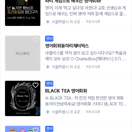
파티 게임으로 배우는 영어회화!
요.STEDY와 함께, 감각 있게 공부해요.
동아리 QUACK(꽥)과 함께라면 할 수 있습니다!
s2m4zOUg *지원자가 많을 경우 답변이 다소 늦
영어, 이제 '하고 싶다'로 바뀐다! 교포 선생님과 게
👸🏽🥚 활동 내용저희는 duck & goose 그룹으
어질 수 있어요. 양해 부탁드립니다!
임으로 배우는 진짜 영어! 저와 함께 게임으로 즐겁
로 나누어집니다!🦆duck : 완전 초보/입문/입떼
게 영어 실력을 키워나갈 멤버들을 모집해요. 실생
기/놀면서 가볍게/자신감 키우기 - 미드,영드,애니
서울특별시 외 4곳
·
회원 모집중
활에서 바로 써먹을 수 있는 생생한 영어 회화를 실
메이션 같이 보기 및 숙어 공부 - 영어 퀴즈 및 간
전 상황에서 배워봐요! ■강사 소개Kevin Chung-
단한 작문 - 영어로 보드게임 진행 등 🦢goose :
Kean University college of education- Seton
영어
초~중급/일말의 자신감이 있는 구스/쉬운 주제의
Hall University TESOL certification- 미국 10년
토론 진행 - 가벼운 주제로 영어 토론 진행 - 외국
영어회화동아리채터박스
거주- 현재 영어 학원 창업 준비중 ■ 핵심은 '재
인 학생과 교류(한국 방문한 외국인을 위한 투어,
넷플릭스를 자막 없이 보고 싶으시다구요? 학술과
미'와 '실전'딱딱한 교재 대신, 미국에서 인기 있는
보드게임,체험 진행)※ 꼭 해당 그룹에 해당되는 활
재미 모두 보장 ♡ ChatterBox[채터박스] 5기 신
술게임 & 파티 게임들을 변형해서 놀이처럼 영어
동만 해야하는 것은 아닙니다! 융통성있게 QUAC
입부원 모집합니다.길가다가 외국인이 길을 물어
를 익혀요! 몰랐던 나를 발견하고, 만들 수 있을 거
서울특별시 외 4곳
·
회원 모집중
K!- 2차 면접 및 오티 이후 주1회 혹은 격주로 영어
보는데 아무말도 못했나요..?영화를 보는데 자막만
예요! ■ 개인 맞춤 피드백한번에 2~3명씩 진행해
회화 스터디 진행➕ 친목 활동 - 보드게임, 맛집투
보다가 영화가 끝나진 않았나요..?영어 쉐도잉 동
서 한 명 한 명에게 집중 케어가 가능해요. 궁금한
어, 원데이 클래스 참여 등등 다양한 친목 활동이
아리 《채터박스》에서 함께 유창해질 친구들을 구
영어
건 바로바로 질문하고, 말할 기회도 훨씬 많겠죠?
있을 수 있습니다.(단, 필수 참여 활동이 아닌 선택
합니다.영어로 자유롭게 대화하며 회화실력 늘려
MBTI가 I이신 분들도 문제 없어요! ■ 체계적인 3
BLACK TEA 영어회화
사항이며, 참여를 강요하는 분위기 역시 절대 형성
가요!질리지 않고 꾸준히 영어공부하고 싶은 서울
주 커리큘럼그냥 노는 게 아니죠! 3주 동안 탄탄한
☕️ BLACK TEA : 차 한잔 처럼 편안한 영어 회화
하지 않습니다.)🥚 활동 기간 및 시간기간 : 2025.
권 대학교 어문학도들이 모여 만든 동아리입니다
목표를 가지고 영어 실력을 레벨 업 시켜드릴게요.
동아리안녕하세요! 영어회화 스터디 BLACK TEA
6월 중순 ~2025. 8월 말시간 : 정기모임 - 월 수
🗣️딱딱하지 않고, 지루하지 않고 즐겁게 다같이 공
■ 3주 영어로 놀기 1주차: Ice-breaking & 자기
에 관심 가져주셔서 감사합니다!! 😊영어 실력을
토 저녁 6시30분 (택 1) * 시험 기간에는 2~3주
부해요! 🎈 Activities ✓ [대략적인 활동 과정]#
서울특별시 외 4곳
·
회원 모집중
표현 연습하기 어색함은 던져버리고, 나 자신을 영
올리고 싶다 하면 BLACK TEA에 오세욧! 저희 동
쉬는 기간을 가지고 운영됩니다.🥚 활동 장소 : 서
운영진이 제시하는 주제로 프리토킹 20분 -초,중,
어로 술술 소개하기! - "Never Have I Ever": "나
아리는 친숙한 분위기에서 영어를 자연스럽게 익
울 시내의 스터디룸, 파티룸 등 대관해서 진행하거
고 반을 나누어서 레벨별로 스터디를 진행하니 두
는 절대 ~해본 적 없어!" 솔직 고백하며 서로 알아
힐 수 있어요!BLACK TEA는 영어회화를 중심으로
나 카페 , bar에서 진행하여 매번 장소가 변경될 수
영어
려움 없이 신청해주세요! # 미드 한 에피소드 속 3
가기 2주차: 묘사 & 설명 능력 만렙 찍기 사물, 사