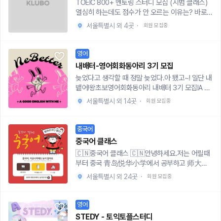
TOEIC 800+ 멘토링 스터디 모집 (시범 클래스)
문법만!👂 자막 OFF/ON 챌린지 리스닝 감각 Chall
열심히 하는데도 점수가 안 오르는 이유는? 바로
enge! 들릴 때 오는 짜릿함 경험하기.💖 MidTalk,
"본인에게 맞는 전략 없이 공부하기 때문"입니다.
서울특별시 외 4곳
·
회원 모집중
이런 사람 강추!- 영어 재미 없으면 못 하는 스타일
본 멘토링에서는 형식적인 방법이 아닌 점수 향상
(재미가 최우선!)- '원어민이 쓰는' 리얼한 Slang &
에 직접 도움이 되는 방법을 알려드립니다. [멘토
표현을 익히고 싶은 사람- 자신 있게 말하기 결국
링 포인트]- 개인별 약점 진단 - 맞춤 전략 제공 -
영어
기세!- 딱딱한 스터디보다 편하고 즐거운 분위기의
실전에서 통하는 학습법 제공[멘토 소개]- 수능·평
내배터-영어회화동아리 3기 모집
스터디🗓 모집 내용모집 나이: 20세 ~ 26세 대학
가원 모의고사 전 과목 1등급- TOEIC 980+ (LC
늦었다고 생각할 때 정말 늦었다.아 됐고~! 일단 내
생, 휴학생, 졸업생 모집 인원: 20명모집 기간: 202
만점)- 다년간 토익 전문 과외 및 커리큘럼 개발 경
뱉어!왕초보영어회화동아리 내배터 3기 모집!A be
5.09.20 ~ 2025.12.31 운영 방식: 격주 1회 오프
험 [수업 내용]- 개인별 점수 분석 & 효율적인 어
tter English Club, NeBetter!🍒ABOUT US 우리
라인 모임 📌 지원은 여기서! https://forms.gle/d
휘 암기법 - LC 고득점 전략 : 노트테이킹 & 집중
서울특별시 외 14곳
·
회원 모집중
클럽리더들은 매주 수요일 고정회의 통해스크립
pDxH4RLXoNbvAoT6우리, 미드로 영어회화 레
청취 - RC 시간 단축법 : 지문 분석 & Part 6·7 집
트, 커리큘럼 준비를 꼼꼼하게 하고 있어!아직 소규
벨업 해볼까요?
중 운영 방식: 1시간 × 총 2~3회 (1:N 대면) 장소:
모지만 탄탄하게 알짜배기 운영하고 있는내배터와
중국어
서울 시내 스터디룸 비용: 무료 (시범 클래스) [이
함께 하고 싶으면 지원해줘!문의 : https://open.k
런 분께 추천!]- 열심히 공부하지만 점수가 정체된
중국어 클래스
akao.com/o/sra6IgLh인스타 : @ne_better🥧
분 - 시험 시간 단축이 절실한 분 - 단기간에 점수
🇨🇳중국어 클래스 🇨🇳안녕하세요.저는 어릴때
JOIN USa. 20대면 누구나b. 주1회 평일 오전or오
가 필요한 취업·승진 준비생 - 700~900점대에서
부터 중국 青岛悦华小学에서 공부하고 师大附
후 or 토 참여한 사람c. 서울 문래, 상수가 멀지 않
더 이상 오르지 않는 분[성적향상사례 & 후기]http
中에서 중고등학교 졸업하였습니다. 현재는 북경
은분! (힙한곳에 가야 영어할 맛이 나지ㅎㅎ)You g
서울특별시 외 24곳
·
회원 모집중
s://simplistic-vault-53d.notion.site/TOEIC-8
대 졸업 후 한국에 돌아와 중국어 강사 준비 중에
ot all this?=> Apply!https://the-form.io/form
00-25ba988a7918806ba8cddd149eb236a
있습니다! 한국인 티칭 경험을 더 늘리고자 정식 학
s/survey/response/886b18da-2417-43e8-
3?pvs=143[신청 & 문의]- 신청: https://forms.
원 계약 전에 수업 진행하며 커리큘럼 보완하고자
영어
955f-f1a93b539574
gle/gQrMT2yayeqyoYYV7- 문의: https://ope
합니다.🤔🎓경력HSK 6급 291점💎수업• 중국 현
STEDY - 토익토플스터디
n.kakao.com/o/sHSll4bh혼자 공부해도 점수가