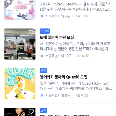
지 경험 + 전공 지식이 녹아든 생생한 수업• 여행
STEDY: Study + Steady — 감각 있게, 꾸준히시
안 오른다고 느끼셨다면, 이번 시범 클래스에서 확
회화부터 HSK 자격증 대비까지 맞춤형 커리큘럼•
험을 위한 공부,이제는 루틴이자 취향으로.STEDY
실한 전략을 얻고 고득점을 도전해보세요.
중국 친구와의 실시간 통화 연습을 통한 자연스러
는 20대를 위한 토익·토플 집중 스터디 모임입니
운 회화 훈련• 소규모 클래스로 꼼꼼한 피드백과
서울특별시 외 4곳
·
회원 모집중
다.매주 정해진 시간, 감각 있는 공간에서'꾸준
실력 향상🗽이런 분들께 추천드려요!• 중국어 처
함'이라는 무기를 함께 쌓아봐요.[ STEDY 스터디
음 시작하시는 분• HSK 1~4급 자격증 준비하시는
구성 ]📘 토익 집중반– 목표 점수별 맞춤 트랙 (60
일본어
분 (5~6급은 추후 진행 예정)• 중국 여행 계획 중
0+ / 700+ / 800+)– 최신 기출 반영 문제로 실전
이신 분• 학원은 부담스럽고 가볍게 시작해보고 싶
토베 일본어 부원 모집
감 있게– 매회 실전 모의고사 + 오답 분석– 파트별
은 분• 중국 드라마, 음악, 음식 등 중국 문화에 관
🛫 「일본어로 날아오르는 우리」 <토베>⛩️ 제로부
빈출 유형 공략 & 템플릿 제공→ 단기간 점수 상승
심 있는 분🎠 🏡수업 장소합정 / 문래 인근 카페 또
터 시작하는 일본어 생활!일본 드라마, 애니를 자막
이 필요한 분,→ 꾸준히 실력 쌓고 싶은 분께 추천!
는 스카📚수업 구성 (예시 커리큘럼)1회차 | Zoo
없이 보고 싶은 분🙋‍♀️일본인 친구와 자유롭게 대화
📘 토플 입문반 – 기본 문법 & 어휘부터 탄탄히– R
서울특별시 외 12곳
·
회원 모집중
m 인터뷰• 레벨 테스트, 수업 방향 안내2회차 | 성
하고 싶은 분🙋‍♂️지금 함께해요!🗓️ 활동 내용- 애니·
eading/Listening 실전 연습– 독립형 & 통합형
조 & 병음 집중 학습• 기초부터 탄탄하게, 반복적
드라마로 배우는 실전 일본어 (ex. 스즈메, 하울,
Writing 연습– Speaking 답변 템플릿과 실전 연
으로 진행3회차 | 실생활 표현• 바로 써먹는 실용
최애의 아이 등)- 프리토킹 시간 & 원어민과 소통
영어
습→ 토플을 처음 시작하는 분도 부담 없이 시작할
중국어 회화4회차 | 드라마 & 영화 학습• 예시 작
찬스!- 가끔은 번개모임으로 친목도 쌓아요 🙂📍
수 있어요.[ 모집 안내 ]모집 인원: 각 반 6명진행
영어회화 동아리 Quack! 모집
품: 你的婚礼, 少年的你, 刚好遇见你• 5~10분
모임 정보- 대상: 서울·경기 거주 98~06년생 청
장소: 홍대 인근 스터디룸진행 일정: 주 1회 (2시간
🦆올라운덕 영어회화 동아리 Quack! 3.5기 모집
단위로 끊어보고 배우기+ 특별활동: 중국 음식 맛
년- 장소: 스터디룸 대여 / 회비: 1회 1만원- 일정:
내외)입회비: 3,000원 (노쇼 방지용)※ 거리상 너
🦆🥚 동아리 소개 꽥꽥!! 영어를 하려다가 소리를
집 도장깨기! 📢안내 사항• 1회당 / 50분 진행• 수
주 1회 (참가자 일정에 맞춰 조율)전화면접 있음
무 먼 분은 제한될 수 있습니다.[ 참여 방법 ]📩 지
내어버리셨나요?!분명 영어는 2등급인데 외국인이
업료: 회당 10,000원 (대관비 포함)• 첫 수업은 시
(신청 후 노쇼 방지 목적)📌 신청 링크 👉 https://
서울특별시 외 8곳
·
회원 모집중
원서 작성https://forms.gle/pcPBkdXBSrrCRfu
말걸면 go straight and turn left at the corner
범 수업으로 무료• 수업 후 간단한 피드백도 받고
naver.me/xHm2eiqY🚫 주의사항종교,정치, 욕
R8📖 스터디 소개 보기https://www.notion.so/
만 하셨나요!?왕초보이고 5형식도 잘 생각 나지 않
있습니다 📮신청 방법폼 작성으로만 신청 받고 있
설, 희롱 등을 유발하는 인원 있다면 운영진에게 신
STEDY-2320fc1a818480b8af2dc31c3fa3ef4
나서 다시 생각하고 싶나요!?영어슬랭에 대해서 더
어요!https://forms.gle/RFX6NgqACrFGLPdX
영어
고해 주세요! 즉각 처리하겠습니다.
9?source=copy_link꾸준함은 가장 멋진 속도예
배워보고 싶으신가요!?Queen Never Cry. 영어
6 ☎️궁금한 점 문의https://open.kakao.com/o/