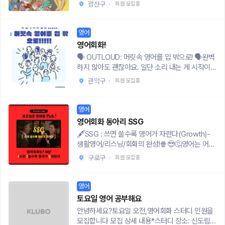
락처 등을 써서 메일주세요. E-mail 주소는 ninspi
광산구
·
회원 모집중
✔️회비: 5,000원(자료 제공 및 스터디룸 예약 등)
ration@naver.com입니다
✔️신청 방법👉신청폼: https://forms.gle/MMm
bjM1zppvr2hEj6👉노션: https://www.notion.
영어
so/1578499a7b7980e8924de9f1dabf3c09
영어회화!
🗣 OUTLOUD: 머릿속 영어를 입 밖으로! 🗣완벽
하지 않아도 괜찮아요. 일단 소리 내는 게 시작이니
까요.영어 공부는 오래 했는데외국인 앞에만 서면
관악구
·
회원 모집중
갑자기 멍해지고,번역기 없이는 한 마디 꺼내기 무
서운 적 있나요?하고 싶은 말은 분명 있는데“아…
이거 영어로 뭐였지?” 하다 타이밍 놓쳐본 사람이
영어
라면??👉 OUTLOUD로 오세요~~💬 ABOUT O
영어회화 동아리 SSG
UTLOUDOUTLOUD는잘하는 것보다는 말해보
🖋SSG : 쓰면 쓸수록 영어가 자란다(Growth)-
는 용기를 더 중요하게 생각하는 20대 중심 영어회
생활영어/리스닝/회화의 완성!🍿😎🤔영어는 어떻
화 스터디예요.✔️ 영어 한 문장 만드는 것도 버거
게 잘하게 되는 걸까?사람의 뇌는 어떤 정보에 흥
운 왕초보✔️ 토익은 봤는데 말하기는 거의 처음인
구로구
·
회원 모집중
미를 갖고 지속, 노출, 반복할 때 기억을 잘한다고
사람✔️ 단어 몇 개라도 써서 소통해보고 싶은 사람
합니다. 🎬영어회화 동아리 "SSG(쓱)"입니다.쓱에
다 환영이에요 🙌문법 설명만 잔뜩 듣는 수업 ❌잘
서는 무비 씬의 한장면을 듣고, 쓰고, 다시 듣고, 다
영어
하는 사람만 계속 말하는 분위기 ❌틀려도 “아 그
시 쓰고를 반복하며 대본을 완성합니다. 쓰고 쓸수
느낌!” 하고 웃어주는편하고 CHILL한 분위기에서
토요일 영어 공부해요
록 영어실력도 자라는 영어대본회화 동아리입니
천천히 입을 떼보는 게 목표예요.🧠 이런 말, 영어
안녕하세요?토요일 오전,영어회화 스터디 인원을
다!🍿쓱 작품영미 영화/드라마/에니메이션- Goo
로 바로 나오나요?한국어로는 자주 쓰는데영어로
모집합니다 모집 상세 내용*스터디 장소: 신도림역
d place, Friends, Elemental 등 다수 완료✍🏻쓱