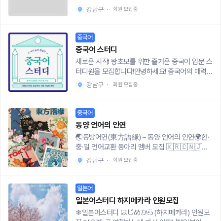
하려면 꼭 막히는 말들 있잖아요.“뭔가 좀 애매
인근 카페 *스터디 시간: 매주 토요일 오전 10시~1
활동내용STEP 1. 자기소개하며 친해지기 + 조별
강남구
·
회원 모집중
해”“진짜 멘붕 왔어…”“너 참 손이 많이 간다”“입
2시*스터디 비용: 개인 자율적 메뉴주문음 제외하
작품 선정• 가벼운 영단어로 자기소개• 조별 투표
이 좀 심심한데?”👉 직역 말고,👉 원어민들이 실
고 타 비용은 없어요 *스터디 참가인원: 평균 참석
로 작품 선정STEP 2. 한 장면 4번 반복해서 듣고
제로 쓰는 표현으로 같이 바꿔봐요.📅 활동 안내
인원 5명 *스터디 모집인원: 1명, 중급~중상급 *스
중국어
쓰기• 선정한 작품의 한 장면을 자막 없이 4번 듣
🔹 정규 모임- 격주 1회 (평일 저녁 또는 주말 오후
터디 진행방식10시-10시10분 아이스브레이킹 10
고 받아쓰기(평균 5분)• 매 회차마다 다른 색으로
중국어 스터디
중)- 장소: 서울 주요 지역(합정 / 문래 / 용산 / 사
시10분-11시 테드활용토론1 11시-11시10분 브레이
써보면서 대본 완성하기!⭐ Tip : 4색 볼펜 쓰기😉
새로운 시작! 왕초보를 위한 즐거운 중국어 입문 스
당 / 성수 등)🔹 모임 구성 (약 1시간)*Ice-breaki
크타임11시10분-12시 디스커션토픽토론2 *스터디
STEP 3. 자막을 켜고 내가 쓴 대본과 실제 대본 비
터디원을 모집합니다!안녕하세요! 중국어의 매력에
ng→ 한국어 섞어도 OK! 가볍게 근황 토크*Toda
지원신청: 성함, 성별, 나이, 하고계신일, 지역, 연
교해보기• 틀린 부분 체크, 모르는 단어 찾아서 뜻
푹 빠지고 싶은 여러분을 위해 특별한 스터디를 준
y’s Expression→ 오늘 바로 써먹을 표현 몇 개*T
락처 등을 써서 메일주세요. E-mail 주소는 ninspi
강남구
·
회원 모집중
과 발음 익히기• 현지 표현과 디테일한 발음의 차
비했습니다. 저는 인서울 중어중문학과를 졸업하
opic Talk→ 여행, 영화, 연애, 회사 등 가벼운 주
ration@naver.com입니다
이 확인!STEP 4. 짝궁과 롤을 정해 돌아가며 회화
고, 풍부한 중국 유학 경험을 바탕으로 실질적인 언
제로 수다*How to say it?→ “이 말 영어로 뭐였
연습• 감정을 담아 실감나게 해보기😁• 여러번 반
어 능력과 문화를 나누고자 합니다. 어렵게만 느껴
지?” 궁금증 해결 타임문장 다 못 만들어도 괜찮아
중국어
복하다보면 어느새 현지인처럼 자연스럽게 말하고
졌던 중국어, 이제 쉽고 재미있게 시작해 보세요!이
요.아는 단어, 제스처, 표정까지 총동원 환영 😆⭐️
동양 언어의 인연
있는 내 모습 발견!!😎(뿌듯)✍🏻쓱 동아리와 함께하
런 분들이라면 저희 스터디가 딱 맞을 거예요! 🎯-
모집 안내- 대상: 영어회화에 관심 있는 수도권 대
🌏동방어연(東方語緣) – 동양 언어의 인연🌍한·
면 좋은점!• 입시영어로 재미를 못붙였던 영어가
학원처럼 딱딱한 강의식 수업에 부담을 느끼셨던
학생 (재학생·휴학생 모두 가능)(왕초보 ~ 초중급
중·일 언어교환 동아리 멤버 모집 🇰🇷🇨🇳🇯🇵
재밌어짐!• OTT만 재밌게 봤을 뿐인데 자연스레
분- 중국어 회화 연습은 하고 싶지만 함께 연습할
완전 환영!)- 모집 기간: ~2026.05.31- 회비: 회차
중국어와 일본어 (또는 한국어…) 를 배우고 싶은
영어공부가 됨!• 영어회화 공부하며 자연스레 오픽
파트너가 없었던 분- 새로운 사람들과 어울리는 것
별 소액(공간 대관 + 자료비 / 사용 내역 투명 공
강남구
·
회원 모집중
데 막막했던 분들!동방어연(東方語緣)은 한중일
시험 준비에도 도움이 됨!• 해외여행 가서도 자신
이 조금 낯설지만, 편안한 분위기에서 배우고 싶은
개)✅ 참여 방법👉 지원 폼: https://forms.gle/p
언어를 좋아하고 다양한 목적으로 배워보고 싶은
감있게 현지인들과 대화 가능해짐!• 운영진의 외국
분 (저도 처음엔 그랬답니다! 😊)✨ 6주간의 알찬
8VQQfyS8BxuUDnf9⚠️기타 안내모집 인원이
대학생들이 모여서 공부하고 언어와 관련된 다양
인 친구들과도 프리토킹 할 수 있는 기회 제공!✍🏻
일본어
커리큘럼 ✨저희 스터디는 6주 동안 중국어의 기
초과될 경우 조기 마감될 수 있습니다.OUTLOUD
한 문화생활을 하는 언어 교환 소모임입니다💙🌍
쓱 모집대상• 서울 거주하는 대학생/직장인• 주 1
초를 탄탄히 다지고, 실생활에서 바로 사용할 수 있
는 정치,종교,시민단체와 관련 없음을 알려드립니
일본어스터디 하지메카라 인원모집
운영진 소개🔹운영진1 : 실제 중국인 운영진이 함
회 모임 가능자 (문래, 신도림, 합정)✍🏻쓱 신청폼h
는 회화 능력을 키우는 데 집중합니다.1주차: 중국
다.
❄일본어스터디 はじめから(하지메카라) 인원모
께 참여하여 자연스러운 중국어 회화 가능, 궁금한
ttps://forms.gle/sL7u9Viq2ESr3kpd8✍🏻쓱 활
어 발음의 기본 다지기 (병음, 성조 완벽 정복!) -