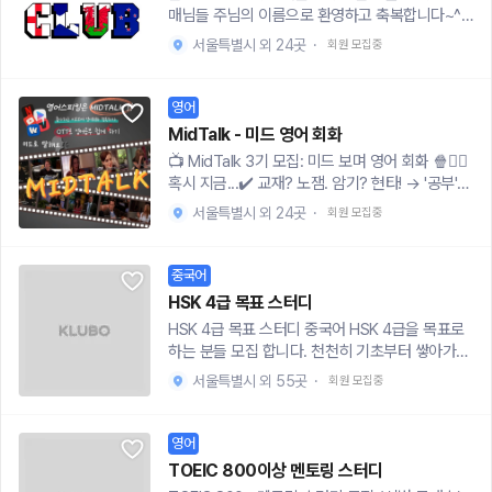
&공부하실 책 준비 ** 참석비정산 후 일정참석 누
e/QjNCSq6ucW2z6T4aA언어를 사랑하고 교류
찾고 싶은 분- 재미있게, 꾸준히 말하기 감각을 키
행을 목표로 하며, 최소 격주 1회는 꼭 만날 예정입
매님들 주님의 이름으로 환영하고 축복합니다~^^
개인 카페 비용🎐지원방법https://naver.me/Gu
르기 ** 참석 전 게시판공지 확인하기 *
하고 싶은 학생분들 환영입니다💙(소근소근… 외
우고 싶은 분[피드백 시스템]- 어색한 표현 → 자
니다. (스터디원들과 조율 가능)💚 저희 스터디는
🤗🎉😍아가페 영어클럽은 30세부터 49세까지
blct7I
국인 분들도 부원으로 조금 있움…)
서울특별시 외 24곳
·
회원 모집중
연스러운 대체 표현 제안- 발음·억양·습관까지 디
이런 분위기에서 진행됩니다!- 시험, 숙제, 암기 위
싱글분들이 서울에 모여 함께 영어로 대화하며 영
테일 피드백- 매 수업 후 단어·표현 정리본 제공 +
주의 딱딱한 수업은 NO! 오직 즐겁고 편안한 회화
어성경나눔을 통해 하나님의 말씀을 묵상하면서
피드백 노트- 정적이 흐를 때 대처법📤 신청 링크 :
연습에 집중합니다.- '잘해야 한다'는 부담감은 내
하나님과 깊은 교제를 하며 영어회화를 통해 영어
영어
https://forms.gle/AGGo8PuxRsS7n3w69📩
려놓으세요. 틀려도 괜찮아요! 서로 응원하며 함께
실력도 향상시키고 주 안에서 아름다운 친교도 하
MidTalk - 미드 영어 회화
카톡 문의 : https://open.kakao.com/o/shR36
성장하는 것이 중요합니다.- 말을 많이 하지 않아
는 크리스천 영어 모임입니다~^^주님안에서 믿음
📺 MidTalk 3기 모집: 미드 보며 영어 회화 🍿🙋‍♀️
xFh📸인스타그램: https://www.instagram.co
도 괜찮습니다. 편안하게 참여할 수 있도록 제가 잘
을 지키며 오랫동안 기쁠때나 슬플때나 함께하며
혹시 지금...✔️ 교재? 노잼. 암기? 현타! → '공부'
m/eng_beta_class?igsh=YWhwYXNwY2dx
이끌어 드릴게요!🌍 언어와 함께 중국 문화까지!베
영어도 향상시키고 싶으신 분들과 함께 하고 싶습
말고 '문화생활' 하듯이 영어 하고 싶다면?✔️ 미드
MHE0
이징, 상하이, 하얼빈, 칭다오 등 중국 여러 도시를
니다~^^😊🤗🙏현재 모임 진행중입니다~^^😊
서울특별시 외 24곳
·
회원 모집중
속 멋진 주인공처럼 슬랭/발음 Flex 하고 싶은데,
직접 경험했기에, 단순한 언어 학습을 넘어 생생한
혼자선 입이 안 떨린다면?✔️ "영어로 말하는 게 가
현지 문화와 생활 팁까지 아낌없이 공유해 드릴 수
장 어색해요..." → Listening & Speaking 감각 같
있습니다. 중국에 대한 궁금증, 저에게 마음껏 물어
중국어
이 UP 시킬 Mate 찾는다면?MidTalk (미드톡)은
보세요!관심 있으신 분들은 아래 링크를 통해 지금
HSK 4급 목표 스터디
좋아하는 미드 속 '찐' 실생활 영어, Cheating 말고
바로 지원해주세요!✍️ 스터디 지원하기: https://f
HSK 4급 목표 스터디 중국어 HSK 4급을 목표로
Chilling 하면서 정복하는 Fun & Real 회화 모임이
orms.gle/95z7PfSE3sjB8reT7기타 궁금한 점
하는 분들 모집 합니다. 천천히 기초부터 쌓아가고
에요!🙋🏻‍♀️MidTalk 이렇게 활동해요!🎬 최애 미드/
은 언제든지 아래 오픈채팅으로 문의 바랍니다.💬
됩니다. 다만 열심히 참여하고 스터디 물 흐리지 말
명장면 정주행 '의무' → '취미생활'로 시청. 지루할
서울특별시 외 55곳
·
문의하기: https://open.kakao.com/o/sybTPv
회원 모집중
아주세요!대면 스터디이고, 1-2시간 스터디 예정입
틈 없이 몰입!🗣 명대사 Shadowing & Roll-play
8h새로운 언어의 세계로 함께 떠날 여러분을 기다
니다 :)같이 공부하여서 좋은 성적 냈으면 좋겠습
주인공에 빙의해서 '찐' 발음, 억양 장착.🔥 Slang
리겠습니다!
니다. 많은 지원 바랍니다
영어
& Real 표현 분석 교재엔 절대 없는 '요즘 애들 쓰
는' 표현, 바로 GET!💡 Speaking & Grammar 스
TOEIC 800이상 멘토링 스터디
터디 어려운 문법? No. 회화에 바로 써먹는 실전