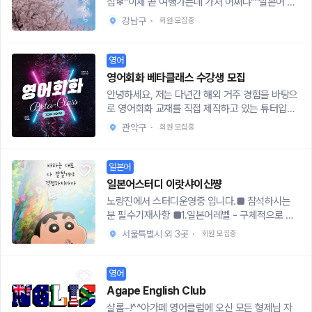
집❄"이제 곧 여행가는데 가서 어쩌냐""일본어 배
한자 다물어봐도 좋음🔹운영진2 : 일본어 전공 +
동기록https://messy-juice-e92.notion.site/S
한국인이 특히 어려워하는 발음과 유용한 인사 표
워본 적 없는데 괜찮을까??""가서 한마디도 못하
일본 유학 경험 운영진이 여행용 일본어 알려줄 예
SG-1b344b16f178806ba736cbdd46dbba6
강남구
·
회원 모집중
현을 함께 연습해요.2주차: 나를 소개하는 중국어
고 오는 건 좀...ㅋㅋㅋ"고민 많으실텐데 저희랑 같
정, 자격증도 있음, 자격증 궁금한 거 언제든지 물
f?source=copy_link✍🏻쓱 문의사항👦🏻 회장
(자기소개 마스터!) - 중국어의 기본 문장 구조(S+
이해요ㅎㅎ 벌써 6분정도 신청해주신ㅎㅎ하지메
어봐도 괜찮음*회화도 교재가 아닌, 실제 사용하는
김0재 010-4963-9862❣️오픈카톡방 : https://o
V+O)를 익히며 자신을 표현하는 문장을 만들어봅
카라는 "처음부터"라는 뜻이며, 쉽게 기초부터 탄
영어
자연스러운 표현을 배울 수 있습니다💙🌍언어교
pen.kakao.com/o/sHOjP0li
니다.3주차: 일상생활 속 중국어 (매일 쓰는 표현
탄하게 일본어를 시작하자 라는 포부를 담고 있는
환 진행 방식🔹회화 : 카페나 스터디룸에서 소그룹
영어회화 베타클래스 수강생 모집
배우기) - 자주 사용되는 동사와 다양한 시간 표현
습니다. 일린이라도 괜찮아요~방학을 맞이해서 잠
으로 한국어/중국어/일본어 번갈아가면서 다양한
안녕하세요, 저는 다년간 해외 거주 경험을 바탕으
을 활용하여 실용적인 문장을 만들어 봐요.4주차:
시동안 여행 회화 스터디를 시도해보려고해요ㅎㅎ
주제로 (한국어 덜쓰고)커뮤니케이션 진행*찐본토
로 영어회화 교재를 직접 제작하고 있는 튜터입니
궁금한 것을 묻고 답하기 (질문과 대답의 기술!) -
기초공부도 할꺼지만 여행가서 쓸 수 있는 멘트들
인과 유학파들이 자연스러운 표현과 화법 알려줄
다.최근 텀블벅을 통해 진행한 교재 펀딩이 성공적
의문문 만드는 방법을 배우고, 서로 질문하고 대답
속성으로 알려드립니다~언어는 진짜 많이 말해봐
관악구
·
회원 모집중
예정🔹자격증 : 운영진들이 스터디 모임 주관, 같
으로 마감되어, 후원자 분들의 도움으로 출간 전 베
하며 자연스러운 대화를 유도합니다.5주차: 나의
야하는 거 아시죠??일본어를 배우고싶은 초보분
이 공부하며 어려운 부분이나 모르는 부분 있으면
타 클래스를 무료로 진행하고 있습니다. 이번 클래
생각과 의견 표현하기 (감정, 취미, 관심사 이야기)
들을 위해 짜놓은 커리큘럼!!우리 함께 히라가나부
멘토링 느낌으로 도와줄 예정*교재만 가져오세요
스는 교재의 표현과 구성을 실제로 검증하고, 수강
- 좋아하는 것, 취미, 관심사 등 다양한 주제와 정
일본어
터 배워보지않을래!??일본어에 대한 열정만 가득
ㅎㅎ💙주 1회 동아리 활동 진행, 자율참여 (월 1회
생 분들의 피드백을 반영해 완성도를 높이고자 열
도 부사를 활용해 풍부한 표현을 익힙니다.6주차:
하다면 OK!! 진심으로 공부하실 분들 모집합니다!!
일본어스터디 이랏샤이신쨩
는 필수참여해야함)🌏 문화 교류 활동• 인천 차이
렸습니다.[수업 안내]- 기간: 4주 (주 1회 / 회당 6
실전 회화 연습 및 마무리 (배운 내용을 총정리!) -
🎐모집대상- 일본어 공부하고 싶으신 - 곧 여행 계
노량진에서 스터디운영중 입니다.■ 참석하시는
나타운, 팟알카페, 문화공간 방문• 각 나라 음식과
0분)- 인원: 1:1 또는 소규모 회화 (2~3명)- 장소:
6주 동안 배운 내용을 바탕으로 자유로운 실전 회
획이 있으신 - 일본어에 대한 열정이 가득하신 -
분 필수기재사항 ■1.일본어레벨 - 구체적으로 말
문화 체험• 친목 중심의 편한 분위기 + 회화 실력
사당–합정 인근 스터디룸- 비용: 무료 (스터디룸
화를 연습하고, 전체적인 복습과 함께 스터디를 마
서울에 거주 중이신- 스터디 꾸준히 참여가능하신
씀2.스터디 & 교육반 참석안내# 공식스터디 5천
향상• 노래방 가서 한중일 노래 다양하게 부르기
이용비 별도)- 제공: 개인 피드백 노트[커리큘럼]
무리합니다.📌 스터디 안내- 본 스터디는 중국어
서울특별시 외 3곳
·
회원 모집중
- 애니메이션이나 J-pop 등 일본 문화에 관심 있
원 / 교육반 8천원3.초급문법 전자책 필요 시(선택
🌍모집 대상• 중국어 / 일본어를 배우고 있는 대학
노션: https://www.notion.so/4-25302b6aea
를 처음 접하시거나 기초를 다지고 싶은 '초보자'분
으신 분!🎐모집기간25.02.01~25.02.28 까지🎐
사항)- 총 78페이지(5천원), 기본적으로 자율학습
생• 회화 실력을 늘리고 싶은 분• 외국인 친구를
9b80678d54ed8ded5063c3?source=copy
들을 위한 과정입니다. HSK 등 시험 대비를 목표
운영방법주 1~2회 대면 스터디 예정.일본어 초급
■ 공식스터디 (초급회화 / 일상회화 나뉨)# 문장
사귀고 싶은 분• 초보자도 상관없습니다🌍모집 기
영어
_link[이런 분께 추천드립니다]- 문법은 아는데 입
로 하시는 분들은 이번 기수에는 아쉽지만 함께하
자들을 위해 기본 일본어 단어(10분)+문법학습(2
공부(20분), 초급회화(40분)■ 교육반 (모임장이
간모집일정 : 2026.02.25 ~ 2026.04.25 (수시모
이 안 따라주는 분- 학원은 부담스럽지만 체계적으
기 어렵습니다.- 장소: 서울 시내 스터디룸 또는 접
Agape English Club
0분) + 여행에 특화된 회화(30분) (1회차당 대략 1
주관)# 일본어관련(테마 매주 다름 60분)* 필기구
집)합격발표 : 개별연락🌍지원폼https://forms.gl
로 배우고 싶은 분- 나에게 맞는 영어 공부 루틴을
근성 좋은 카페에서 진행됩니다.- 주기: 주 1회 진
샬롬~!^^아가페 영어클럽에 오신 모든 형제님 자
시간 정도 진행)🎐회비스터디 카페 비용 1/n 혹은