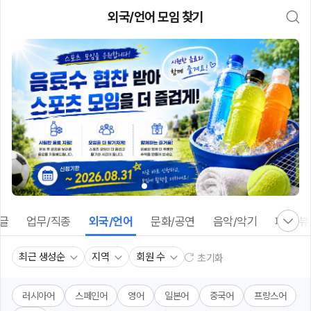
대
외국/언어 모임 찾기
메
뉴
가
기
(메
인,
모
임,
게
시
판,
내
모
임,
M
Y)
본
/글
업무/직종
외국/언어
문화/공연
음악/악기
패션/뷰
문
바
로
최근 생성순
지역
회원 수
초기화
가
기
러시아어
스페인어
영어
일본어
중국어
프랑스어