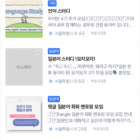
추가 옵션: 1:1 맞춤 피드백 세션 (원하는 경우 별도
기타
대 인근 스터디룸 ※ 거리상 너무 먼 분은 노쇼 방지
진행 가능)▪️ 이전 진행했던 영어 회화 스터디 주제
차원에서 제한될 수 있어요.[ 참여 방법 ]입회비:
언어 스터디
예시• 기본적인 일상 대화• 회사에서 사용하는 영
3,000원 (노쇼 방지용)📩 https://docs.google.
외어방 4기 추가 모집🇰🇷🇯🇵🇺🇸🇨🇳🇫🇷외
어• 기사·뉴스 읽고 이야기하기• 연설·프레젠테이
com/forms/d/e/1FAIpQLSeaRQp62OfzvSGS
국어 공부 함께하는 공부방 컨셉 동아리 입니다처
션▪️이런 분들에게 추천합니다!• 영어가 너무 어렵
VU4_Md5dwO5OR15eL1wtaZm1sDrOUExR5
음 배우는, 관심 있던 언어가 있으면 동아리 팀원들
게 느껴지는 분 (왕초보 가능!)• 영어로 말할 때 자
서울특별시 외 4곳
·
회원 모집중
Q/viewform?usp=header영어, 목적이 아닌 루
과 함께 실력향상! 총 5개의 반으로 구성되어 있습
신감을 키우고 싶은 분• 영어로 말하려고 하면 막
틴으로.ENGROUND에서 함께 성장해요.*종교 및
니다. (자세한 활동은 지원폼에서 확인해주세요!)
막한 분• 기존 영어 회화 실력을 유지하고 싶은 분
정치 목적은 정중히 사양합니다.
🇺🇸 영어반 🇨🇳중국어반🇯🇵 일본어반 🇫🇷
일본어
• 취업·업무에 필요한 기본적인 영어 소통 능력을
불어반 🇰🇷한국어반동일하게 기본 단어 암기, 문
키우고 싶은 분• 영어 회화 가 필요한 대학생, 직장
일본어 스터디 !모지모지!
법 기초로 시작하고 각자에 맞는 단계에 맞게 공부
인 분들 ⚠️ 난이도는 초·중급 수준으로, 이미 영어
🌱 「もじもじ...」 머뭇머뭇, 뭐라고 하지?일본 문
가능합니다. 한국어를 배우기 위한 외국인 친구들
회화를 능숙하게 하시는 분들에게는 비추천 드립
화 동아리 🧸 모지모지 3기 부원 모집🗣 혼잣말처
과 언어교류도 가능!추가로 다른 언어를 희망하는
니다!▪️스터디 장소 및 일정 - 장소 : 신도림/신촌/
럼 일본어 중얼거려본 적 있는 사람?🍙 일본 편의
인원이 늘 경우 새로운 언어 반 개설 예정입니다.
서울특별시 외 8곳
·
회원 모집중
여의도/서울대입구 중 조율 후 확정 (주로 스터디
점 도시락에 진심인 사람?🛫 언젠가 일본 여행 가
부원 중 언어 초보자, 입문자가 70% 이상이기에
룸에서 진행)- 일정 : 신청자들과 협의 후 조정[자
서 말 걸어보고 싶은 사람?👘 ‘일본어 공부’도 좋지
언어 능력이 뛰어나지 않아도 된다는 점. 너무 전문
주 묻는 질문]Q. 영어 실력이 많이 부족해도 괜찮
만, ‘일본 감성’에 더 끌리는 사람?"모지모지(もじ
일본어
적 스터디로 생각하시면 안 된다는 점. 미리 말씀드
을까요?A. 당연하죠! 초보자분들도 쉽게 따라올 수
もじ)" 머뭇거렸던 순간들!🎌 모지모지,,, 뭐하
립니다 :)조별 톡방에서 소통, 자료 공유, 질의 응답
랭글 일본어 회화 멘토링 모임
있도록 진행할 예정이니 부담 갖지 않으셔도 됩니
지,,,?- 일본어 단어 챌린지- 간단한 여행 회화 문
으로 이루어지며한 달에 1번 대면 스터디 진행합니
🇯🇵Rangle 일본어 회화 멘토링 모임 모집 안내
다.Q. 비용이 드나요?A. 스터디룸 대여비만 1/N로
장 익히기- JLPT 준비 스터디- 문화 토크- 일본
다. ⚡친목 모임 - 전시회, 한강, 코노, 당일치기 여
🇯🇵일본인과 대화하고 싶은데 어떻게 하지?기초
부담하시면 됩니다. 별도의 강의료는 없습니다!Q.
노래 부르기(일코 해제),,,그리고 이번 기수 처음으
행, 영화관람 등 (올해 겨울 일본 or 국내 여행 계
부터 JLPT 준비, 회화까지![대상]-일본어를 처음
스터디 인원은 몇 명인가요?A. 초반 1, 2회차는 1:1
로 진행하는 ✨일본 단기여행 프로젝트✨✈️✈️✈️
서울특별시 외 24곳
·
회원 모집중
획중입니다👏🏻)수도권 대학 재학생, 휴학생, 졸
시작하는 완전 초보자- JLPT(N1~N5) 자격증 취
로 진행되며, 이후에는 조율 후 2, 3명 정도의 그룹
일.단 프로젝트 ✈️✈️✈️- 직접 계획하는 일본 여행
업생, 취준생 모집합니다 :) 최대 반별로 2명씩 뽑
득을 목표로 하는 분-일본 여행/유학/취업을 준비