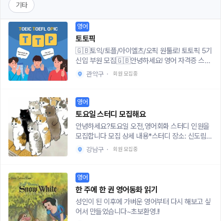
기타
영어
토토픽
🇬🇧토익/토플/아이엘츠/오픽 원툴로! 토토픽 5기
신입 부원 모집🇬🇧안녕하세요! 영어 자격증 스터
디 “토토픽”입니다:) 졸업 요건 채우시는 분, 취준
관악구
·
회원 모집중
하시는 분, 영어 공부하시는 분 많은 지원 부탁드립
니다“토토픽을 통해 지금까지 약 40명의 부원들
이 목표 점수를 달성했다는 사실, 믿기시나요?”•
영어
토익 스터디: 3기 동안 총 28명이 850점 이상 달
토요일 스터디 모집해요
성 • 토플 스터디: 3기 동안 총 23명이 80점 이상
안녕하세요?토요일 오전,영어회화 스터디 인원을
달성 • IELTS 스터디: 3기 동안 총 12명이 6.5 이
모집합니다 모집 상세 내용*스터디 장소: 신도림역
상 달성 • 오픽 스터디: 3기 동안 총 6명이 IH 레벨
인근 카페 *스터디 시간: 매주 토요일 오전 10시~1
달성 [모집 기간] 26.06~26.09[활동 기간] 26.0
강남구
·
회원 모집중
2시*스터디 비용: 개인 자율적 메뉴주문음 제외하
7~26.09 예정[모집 인원] 토익 4명, 토플 3명, 아
고 타 비용은 없어요 *스터디 참가인원: 평균 참석
이엘츠 2명, 오픽 2명[모집 대상] 영어 공부에 관심
인원 5명 *스터디 모집인원: 1명, 중급~중상급 *스
영어
있는 서울권 활동 가능한 재학생/휴학생/졸업생✔️
터디 진행방식10시-10시10분 아이스브레이킹 10
활동 내용- 조별 스터디: 조별 고정 요일에 스터디
한 주에 한 권 영어동화 읽기
시10분-11시 테드활용토론1 11시-11시10분 브레이
진행(상세 진행 내용 및 커리큘럼은 조별로 상이
성인이 된 이후에 가벼운 영어부터 다시 해보고 싶
크타임11시10분-12시 디스커션토픽토론2 *스터디
함)- 운영진 및 토토픽 졸업생의 영어 자격증별 꿀
어서 만들었습니다~초보환영.!!
지원신청: 성함, 성별, 나이, 하고계신일, 지역, 연
팁 및 자료제공- 성공사례 및 교환학생 후기 공유