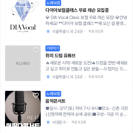
에 올릴 수 있는 편집 어플[썸네일&디자인 부]-총
가 배워보고싶다-아이돌을 보면서 꿈한번 키워봤
선착순 소수 인원만 진행됩니다.
노래/보컬
3명*서로 의논해서 제작 가능-유튜브 베너 작업-
다-자신감을 얻고싶다 -약속시간 잘 지킨다 저는
다이아보컬클래스 무료 레슨 모집중
보컬 랩 멤버들 캐릭터 제작-썸네일 & 영상에 넣을
지나가는 실용음악 보컬전공생으로 연말을 맞이하
💎 DIA Vocal Class 보컬 무료 레슨 모집! 💎안녕
일러스트 제작- 본인이 사용하고 있는 그림 어플
여 이제 저도 가볍고 재밌게 레슨하고 싶어욧 ! •••
하세요! **다이아 보컬 클래스**에 오신 걸 환영합
가능[믹싱 ] - 1명-보컬&랩 멤버들이 녹음한 노래
💌궁금한 것 있으면 쪽지 주세용💌
니다.저는 보컬 트레이너 예찬입니다. 다양한 보컬
+mr을 조합해 제작-믹싱 가능한 프로그램 필수
서울특별시 외 24곳
·
회원 모집중
레슨 경험을 통해 누구나 쉽게 이해할 수 있는 수업
을 진행하고 있어요. 실력에 상관없이 많은 분들이
지원해 주셨으면 좋겠어요!### 🎤 이런 분들께 추
기타악기
천해요- 노래가 고민이신 분들- 기초 발성을 탄탄
취미 드럼 유튜브
히 하고 싶은 분들- 가수처럼 멋지게 노래하고 싶
🔥새로운 시작! 새로운 도전!🔥드럼을 한번 배워보
은 분들### 🎤 레슨 정보- 주 1~3회 진행- 장소:
고 싶고 취미로 만들고 싶은 분들~~드럼치는 드럼
홍대, 신림 부근 연습실- 특징: 누구나 참여 가능#
썜입니다.드럼 레슨책을 내려고 준비하고 있고 책
## 🎤 특별 혜택저희 학원 홍보 차원에서 **무료
서울특별시 외 24곳
·
회원 모집중
을 내기 전에 한번 레슨 과정을 통해서 테스트를 해
레슨생**을 모집하고 있습니다. 지금 브실골에서
보려고 합니다.20대 대상으로 저렴한 비용으로 레
머물고 계신가요? 다이아 💎로 업그레이드해 드릴
슨을 진행할 예정이며 한달 ~ 두달정도 생각중에
노래/보컬
게요!### 🎤 신청 방법- 신청해 주시면, 카카오톡
있습니다😆레슨비는 “2만원(연습실비 + 레슨비)"
1:1 채팅방에서 레슨 일정과 장소를 조율할 예정입
음악콘서트
으로 하려고 합니다!큰 금액은 아니여서 부담은 없
니다.- 문의 및 신청: [카카오톡 채팅방 링크]http
■일시- 2/17(토) 저녁 7시-9시■장소- 신촌 극장
으실겁니다!참여하신 분들 한해서 책이 나올경우
s://open.kakao.com/o/sgieEYEg노래에 대한
(신청자에 한하여 상세 공유)■구성- 지금 이 순간
"1권" 드릴 예정이며 연장해서 더 배울수 있는 기
열정만 있다면, 지금 바로 신청하세요! 여러분의 멋
시간에 기대어 꿈꾸지 않으며 이룰 수 없는 꿈- 누
회를 드리려고 합니다😀그리고 기간이 끝나면 연
서대문구
·
회원 모집중
진 보컬 실력을 다이아몬드처럼 빛나게 만들어 드
구나 꿈꾸고 이룰 수 있는 희망을 다루는 공연■비
주곡 한곡은 마스터 하고 계실테니 영상 편집해서
리겠습니다.감사합니다!
용 - 선착순 20명 1인 5,000원 새해 마음먹고 열심