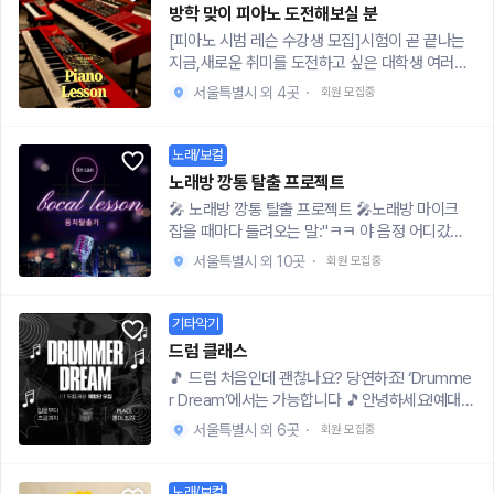
간: 4주에 걸쳐 한곡을 완성해보아요 :)•형태: 1:1레
완성 및 A'파트 악보 숙지6주 차 : 아티큘레이션을
한 재학생/휴학생• 음악에 대한 열정이 있으신 분•
방학 맞이 피아노 도전해보실 분
료인 만큼 레슨 경험이 처음이신 분들이나 경제적
슨 또는 2~3인 소규모 레슨•모집: 서울권 대학생
활용하여 곡에 입체감 주기※커리큘럼은 수강생의
2주-1달 1회 필수 참여 가능하신 분• 기초적인 악
[피아노 시범 레슨 수강생 모집]시험이 곧 끝나는
으로 어려우신 분들 먼저 받는다는 점 참고 부탁드
들•활동 장소: 홍대, 합정 (신청자에 따라 변동 있
수준에 따라 다음 내용들을 적절히 섞어 진행합니
보 독해가 가능하신 분• 함께 합주하며 추억을 쌓
지금,새로운 취미를 도전하고 싶은 대학생 여러분
리겠습니다 :)▪️커리큘럼레슨은 총 6회차로 진행됩
음!)•비용: 회당 5000원~10000원🎵강사소개🎵
다.- 악보 읽는 법 (음표, 박자, 계이름, 조표 등 기
고싶은 분🎵 모집세션• 보컬 (성별 무관)• 기타•
을 위한 한 달간의 피아노 무료 시범 레슨 프로그램
니다.🎤 1회차• 레벨 테스트 (개인별 발성 진단)🎤
•이대 건반악기과•초등학생 피아노 과외 2년•동
초 용어)- 올바른 손 모양과 손목 릴렉스- 양손 리
서울특별시 외 4곳
·
회원 모집중
베이스• 드럼• 키보드(모든 세션 환영!!)📅 모집일
을 소개합니다!기초부터 차근차근, 한 곡을 완성해
2회차• 호흡법과 발성 연습을 통한 트레이닝🎤 3
네 전공자&비전공자 오케스트라 1년🎵커리큘럼
듬 맞추기 특훈- 손가락 독립 훈련법- 곡 분위기를
정• 상시모집• 서류제출 → 결과발표(1차) → 면접
보아요 :)■ 운영 안내 • 모집기간: 7, 8월 (총 4주 /
회차• 노래의 3요소를 통한 기본기 다지기🎤 4회
🎵1주차- 하고싶은 곡 정하기 & 기초 다지기2주
바꾸는 페달링- 곡에 안정감을 주는 스케일 훈련
(2차) 순으로 진행💰 회비• 별도의 가입비는 없음•
주 1회) • 형태: 1:1 또는 2~3인 소규모 그룹 레슨 •
차• 고음 및 저음 트레이닝🎤 5회차• 독창적 음색
노래/보컬
차- 오른손 멜로디 마스터하기 & 왼손 악보읽기3
코칭- 아티큘레이션(레가토, 스타카토, 셈여림 등)
합주실 대여비: 투명하게 N분의 1 균등 부담📝 지
대상: 서울 지역 대학생 (입문자 및 기초 수준) • 장
찾기🎤 6회차• 퍼블릭 보이스 레슨▪️레슨비레슨비
주차- 왼손 마스터하기 & 양손 연결하기4주차- 곡
을 활용해서 곡에 입체감 주기- 구간 쪼개기, 메트
노래방 깡통 탈출 프로젝트
원방법• 구글폼 작성: https://forms.gle/kzrgoh
소: 서울 홍대, 신촌, 합정 (정확한 위치는 신청자에
는 따로 받고 있지 않으며, 연습실 대관비만 1/N 형
완성하기짧더라도 한곡 완성이 목표😊정말 아무
로놈을 이용한 체계적인 연습법🔲 비용- 비용을
🎤 노래방 깡통 탈출 프로젝트 🎤노래방 마이크
NkPqPYHK2g8• 인스타그램: https://www.inst
한해 안내) • 참가비용: 레슨실 (시범 운영 기간 한
식으로 나눠서 정산할 예정입니다.▪️인스타http
것도 할줄 몰라요 하는 분들, 한손 치기밖에 못해요
받는게 클래스 진행 취지에 어긋나므로 레슨비는
잡을 때마다 들려오는 말:"ㅋㅋ 야 음정 어디갔
agram.com/band_soundlog?igsh=OXdqeTh
정)■ 강사 소개 • y대 피아노 전공 졸업 • 피아노
s://www.instagram.com/_vocal_training/prof
하는 분들 모두 환영입니다!!편하게 신청해주세요
따로 받고 있지 않으며, 연습실 대여료(6,000~10,
냐?""박자 고장났냐?""살려줘 제발..."이제, 우리
keXplc3h6&utm_source=qr⚠️ 주의사항• 종
개인 레슨 및 취미반 지도 경력 5년 이상 • 현재 성
ilecard/?igsh=OXpvcnVtOWw3YTN0▪️지원
서울특별시 외 10곳
·
회원 모집중
☺️🎵신청서 작성하러 가기🎵https://naver.me/
000)만 받고 있습니다.🔲 장소레슨은 신도림 또는
깡통 인생 끝내자. 🎤안녕하세요!'노래방 깡통 탈출
교, 정치 단체, 정당, 시민단체와 무관합니다• 영리
인 취미 반주 및 기초 클래식 레슨 진행 중 • ‘즐거
및 문의- 지원은 구글폼으로 부탁드리며, 합격 발
xDCV1f3h
홍대/합정 피아노 연습실을 대관하여 진행할 예정
프로젝트'는 음치/박치 교정을 해드립니다.저도 예
목적이 아닌 순수 취미 활동입니다• 단체/법인/사
운 연주’와 ‘개인 맞춤 수업’을 가장 중요하게 생각
표의 경우 지원서 제출 후 통화 혹은 문자로 일주일
입니다.🔲 지원 방법지원은 아래 구글폼으로 받습
전까지는 음치 박치에서 교정을 받고 이제는 보컬
업체에 속해있지 않습니다많은 관심과 지원 부탁
기타악기
합니다■ 커리큘럼 안내 (한 곡 완성을 목표로 진
내로 연락드리겠습니다 :)구글폼 링크: https://for
니다!구글폼 링크) https://forms.gle/PZnhqjhP
을 전문으로 레슨을 진행하고 있습니다 진짜로 노
드립니다! 🙌
행)1주차 – 수업 방향 설정, 희망 곡 정하기, 기본
ms.gle/32t9UWz9J5robUoF6- 문의는 오픈채
드럼 클래스
GyhVmBYS7🔲 문의https://open.kakao.co
래방에서 매일 굴욕을 이겨내기 위한 분들을 위해
자세 및 악보 읽기2주차 – 절반 연습(양손), 리듬
팅 링크로 언제든 부탁드립니다!🎙️보컬 단기 레슨
🎵 드럼 처음인데 괜찮나요? 당연하죠! ‘Drumme
m/o/sSJ8FpAh🙋‍♀️Q&A🙋‍♂️Q1. 몇살부터 몇살까
만들었습니다. ✅ 5회차 커리큘럼:1) OT 기초 발
이해 및 코드 익히기3주차 – 전체 연결, 표현 다듬
수강생 모집https://open.kakao.com/o/s5UJa
r Dream’에서는 가능합니다 🎵안녕하세요!예대
지 수강 가능한가요?A : 20~26세 분들 대상으로
성법(노래테스트+복식호흡)2) 음정/박자 교정 기
기4주차 – 곡 완성, 연주 마무리, 개인 피드백 제공
3Ch🎶🎤 호흡과 발성은 사실 보컬뿐만 아니라 면
실용음악과 드럼 전공 졸업, 현재 밴드 드러머이자
진행 중입니다!Q2. 6주만에 곡 완성이 가능한건가
본 레슨3) 매주 1곡 마스터하기 (난이도에 맞게)4)
서울특별시 외 6곳
·
회원 모집중
*수업 곡은 수강생과 상의하여 선정하며, 난이도는
접, 스피치 등을 위한 퍼블릭 보이스 만들기에도 유
음악치료사로 활동 중인 여성 강사입니다.드럼은
요?A : 네 가능합니다! 피아노는 '정확한 방식으로
감정표현과 자신만의 감성으로 곡 해석5) 자기 목
조정 가능합니다.■ 추천 곡 리스트 (자유 선택 가
용하게 활용돼요! 목소리를 활용한 모든 부분 어디
누구나 접해보셨으면 좋겠다고 생각합니다.그래
꾸준히' 연습했을 때 큰 실력 향상이 있는 악기입니
소리 녹음 및 분석(피드백)📍 장소홍대/ 신촌 *너
능 + 편곡 제공)입문자도 부담 없이 시작할 수 있
에나 쓰일 수 있는 발성은 한번 배우시면 꾸준히 어
서, 처음 도전하는 분들을 위해 드럼 레슨 체험단을
다. 추가 과제까지 열정을 가지고 해오신다면 만족
노래/보컬