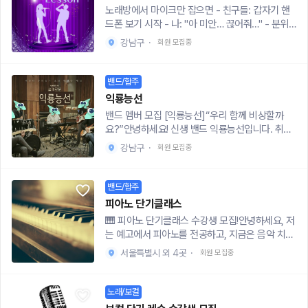
음이어도 전~혀 괜찮아요! (진심!)📌 현재 소프라
노래방에서 마이크만 잡으면 - 친구들: 갑자기 핸
면 감사합니다😊
노 / 알토 / 베이스 파트만 모집 중입니다.(테너 파
드폰 보기 시작 - 나: "아 미안… 끊어줘…" - 분위
트는 당분간 충원하지 않아요ㅠ 양해 부탁드려요!)
기: 얼음판솔직히 이 정도면 자존심 상하잖아요ㅋ
🎤 입단 방법👉 네이버에서 ‘공감합창단’ 검색또
강남구
·
회원 모집중
ㅋ 그래서 수업 들어봤는데, 진짜 신세계였음✔️ 실
는👉 카페 바로가기 cafe.naver.com/gchoir입
용음악 전공 트레이너 ✔️ 보컬 레슨 경력 1년 ✔️ 뮤
단 신청 게시판에서 신청서 남겨주시면,빠르게 연
지컬 공연도 경험 있음커리큘럼 (총 3회 수업) 1회:
밴드/합주
락드릴게요!📺 활동 궁금하신가요?YouTube에서
개인 테스트 + 발성 구조 2회: 호흡법 배우고 나도
"공감합창단" 검색하시면우리의 리얼 무대 영상,
익룡능선
모르게 목 편해짐 3회: 내 음색 찾고 감동함 (찐임)
다~ 보실 수 있어요!노래 하나로 연결되는 인연,지
밴드 멤버 모집 [익룡능선]“우리 함께 비상할까
수업료는 없고, 연습실 대관비 5천원만 있어요 (노
금 시작해보지 않으실래요?🎵 진짜 음악 좋아하는
요?”안녕하세요! 신생 밴드 익룡능선입니다. 취미
쇼 방지용 / 상업 목적 아님) 위치는 2호선 신림~홍
사람들만 모인 그곳 – 공감합창단 🎵
가 없던 사람도, 무대가 꿈이었던 사람도,“나도 한
대 쪽※ 신청자 많으면 면접 볼 수도 있음신청 링크
강남구
·
회원 모집중
번 해볼까?” 그 마음 하나면 충분합니다.저희는 실
👉 https://naver.me/xnhXCduU문의👉http
력보다 ‘열정’과 ‘즐거움’을 중시해요. 그래도 생각
s://open.kakao.com/o/sAD5hDzh수업 방식
보다 진지하게 연습하긴 해요 😎가볍게 시작해서,
밴드/합주
궁금하면 블로그 참고 👉 https://m.blog.naver.
우리만의 음악, 우리만의 추억을 만들어가요!* 저
com/vocalkinggogo노래로 자존감 바닥이었던
피아노 단기클래스
희 밴드는 대학생 의해 자치적으로 운영되며 모든
나, 지금은 친구들이 “너 한 곡만 해줘”라고 함ㅋ
🎹 피아노 단기클래스 수강생 모집!안녕하세요, 저
정치/종교/시민단체와 무관합니다.:: 모집대상 ::-
ㅋ 진짜 바뀌고 싶으면 한 번 해봐요
는 예고에서 피아노를 전공하고, 지금은 음악 치료
음악과 밴드에 관심 있는 분- 악기 못 다뤄도 환영!
사를 준비중입니다. 음악 치료사가 되려고 보니, 음
(천천히 함께 배워요)- 신입/초보/경험자 모두 OK
서울특별시 외 4곳
·
회원 모집중
악 치료사는 음악을 통해 내면의 감정을 이끌어내
- 새로운 사람들과 즐겁게 어울리고 싶은 분:: 모집
어 해결할 수 있게 도와주는 도와주는 직업이었습
포지션 ::모든 포지션 열려있습니다!원하시는 자리
니다.저는 제 특기를 살려 이 덕목을 준비하고 경험
노래/보컬
로 지원해주세요 :)- 보컬 (실력에 따라 메인보컬
하고자 바로 피아노 단기클래스를 진행중에 있습