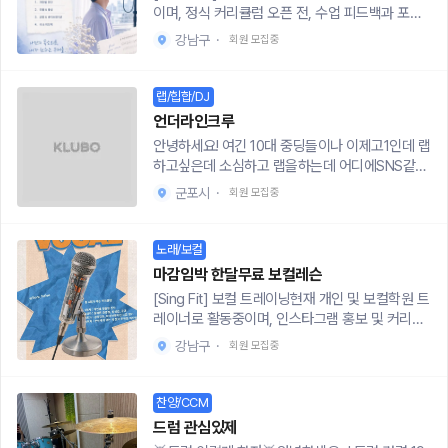
분📍 레슨 장소홍대 · 합정 · 사당(합주실 및 드럼
@aster.busking잘하는 사람보다 끝까지 함께할
이며, 정식 커리큘럼 오픈 전, 수업 피드백과 포트
연습실)💸 레슨 비용✨ 첫 수업 무료✔️ 1:1 개인 레
사람을 찾습니다!
폴리오 정리를 위해 소수 인원만 무료로 진행합니
슨 20,000원✔️ 연습실 비용 별도 (7~8천원)🎵
강남구
·
회원 모집중
다. 레슨 중 촬영이나 후기가 필요한 경우에는 사전
레슨 내용- 원하는 곡 연주- 기본 리듬 & 박자 훈
동의를 받은 분에 한해서만 진행하며, 얼굴·이름·영
련- 필인(Fill-in) 배우기- 패드 훈련- 스틱 잡는 법
상 공개는 동의 없이 사용하지 않습니다.기초부터
랩/힙합/DJ
& 자세 교정- 악보 보는 법📚 커리큘럼1회차 (간
천천히 알려드리니 실력, 전공에 상관없이 노래 잘
단한 OT, 드럼 기초 및 기본 자세)2회차 (4·8비트
언더라인크루
해지고 싶다면 지원주세요. 본인의 목소리 상태를
익히기, 기본 필인 연습)3회차 (리듬 응용 및 곡 선
안녕하세요! 여긴 10대 중딩들이나 이제고1인데 랩
진단하고, 더 편하게 부를 수 있는 발성 방향과 곡
택) 4회차 (곡 연주 연습) 📩 신청 방법폼 링크 : ht
하고싶은데 소심하고 랩을하는데 어디에SNS같은
스타일을 함께 찾아갑니다.🎶 총 4회차 레슨 커리
tps://naver.me/5398iuLvInstagram : https://
데에다가올리지못하고그런 소심하고 성격이소심
큘럼 (주 1회 약 1시간 소요) - 1회차 : 개인별 맞춤
군포시
·
회원 모집중
www.instagram.com/one.n_0?igsh=NzdvN
한그런분들을위해 만든랩크루입니다 평소에연습
형 진단 - 2회차 : 올바른 호흡법, 발성법, 공명 - 3
zN6bGhuN2o2&utm_source=qr🥁 드럼, 처음
하고 기회가된다면 어디 프로그램에도나가고싶은
회차 : 공명강화, 바이브레이션 느낌 찾기 - 4회차
이어도 괜찮습니다. 생각보다 어렵지 않습니다!!기
크루입니다! 들어오실분들들어오세요!
노래/보컬
: 본인에게 맞는 곡 찾고 취약점 피드백* 트레이너
초부터 원하는 곡 완주까지,One & One Drum Cl
는 신청자의 성향과 일정에 따라 배정됩니다. **
마감임박 한달무료 보컬레슨
ass가 함께합니다 🙌드럼을 시작해보고 싶다면
사전 안내 시 담당 트레이너 프로필과 레슨 방향을
[Sing Fit] 보컬 트레이닝현재 개인 및 보컬학원 트
편하게 문의해주세요 :)
함께 안내드립니다. *🎙 트레이너 약력여 트레이
레이너로 활동중이며, 인스타그램 홍보 및 커리큘
너- 예대 실용음악 보컬전공- 강남 보컬 아카데미
럼 공개용 컨텐츠 제작을 위해서 특별히 무료로 진
강남구
·
회원 모집중
출강- 라이브클럽, 페스티벌 공연 다수남 트레이
행하는 레슨입니다.기초부터 천천히 알려드리니
너- m/v, 콘서트, 뮤지컬, 오페라 다수 참여- 걸그
실력, 전공에 상관없이 노래 잘해지고 싶다면 지원
룹 보컬트레이너, 보컬 자문, 보컬 강의 다수- 피처
주세요. 본인에게 맞는 발성법과 스타일을 찾고 교
찬양/CCM
링 및 가이드 녹음 다수 참여 * 수업 장소 - 신림역
정해드립니다!🎶 총 4회차 레슨 커리큘럼 (주 1회
드럼 관심있제
도보 1분 (변동 가능성 있음)🔥인스타https://ww
약 1시간 소요) - 1회차 : 개인별 맞춤형 진단 - 2회