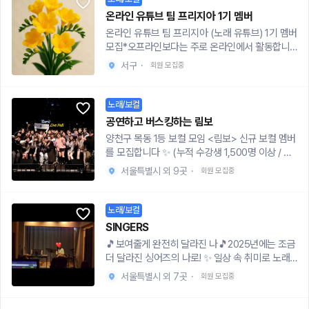
무 먼 거리는 진행되지 않을 수 있습니다.💰 래슨
는감성적이고 인기 있는 곡들로 구성했습니다.
디든 사용하실 수 있어요 :) 많은 관심 부탁드려요!
모집합니다!✨ 왜 무료로 해주시나요?가격 때문에,
스러운 결과가 있을 것입니다!
비주 1회 시간당 1만원/총 5만원 -당일 취소시 환
온라인 유튜브 팀 프리지아 1기 멤버
용기 내지 못했던 분들을 위해 준비했습니다. 드럼
불 불가-레슨 후기글 작성해주시면 추가 레슨 1시
온라인 유튜브 팀 프리지아 (노래 유튜브) 1기 멤버
을 시작할 기회를 누구에게나 열어두고 싶고 본인
간 있습니다!📬 참여 방법👉 참가 신청서 작성하
모집*오프라인보다는 주로 온라인에서 활동합니
이 정말 좋아할 수 있는 악기인지, 부담 없이 확인
기https://forms.gle/ujdoxmcvRPzg6xbAA👉
다!![참여 조건]-실력, 경력 무관 (단순 취미로 하는
해보셨으면 해서 체험단을 진행하게 되었습니다.
서구
·
회원 모집중
레슨 관련하여 궁금한 사항은 아래 문의 오픈 톡으
팀)-나이 : 05년생~09년생 (21살~17살) /성별 무
✨ 추천 대상✔️ 밴드 음악에 끌리는데 드럼은 처음
로 문의 바랍니다.https://open.kakao.com/o/s
관-활동할 닉네임 필수[활동 할 곳] + 안내유튜브
이라 막막한 분✔️ 음악 학원 가격이 부담되어 망설
0UrayEh
팀 프리지아 채널/ 카톡 오픈 채팅: 팀 프리지아 1
노래/보컬
이던 분✔️ 스트레스를 해소하고 싶으신 분✔️ 취미
기 부서(미션 + 과제물 공유방 *소통해도 됨)http
를 만들고 싶은 분✔️ 드럼이 나한테 맞을지 체험해
공연하고 버스킹하는 림보
s://open.kakao.com/o/gXgsEAwh (카톡 오픈
보고 싶은 분✨ 커리큘럼1회차 : 스틱 잡는 법 + 기
양천구 목동 1등 보컬 모임 <림보> 신규 보컬 멤버
채팅방 링크)* 주로 일주일 1~2번 영상 업로드/무
본 자세2회차 : 4/8비트 리듬 배우기3회차 : 4/8비
를 모집합니다 ✨ (누적 수강생 1,500명 이상 / 현
페이 / 멤버들과 유튜브 활동[부서 소개및 안내]보
트 필인 배우기4회차 : 배우고 싶은 곡 직접 연습
수강생 60여명) 🎤 1:1 개인레슨 / 전문 녹음장비
컬부 4명(방장 포함 5명) / 랩 1명 / 편집부 2명 /
서울특별시 외 9곳
·
회원 모집중
시작!*개인 실력과 속도에 따라 유동적으로 조정
진행하며 매 수업 때마다 비포&에프터 파일 증정
썸네일&디자인부 3명 / 믹싱 1명[보컬 부]-총 5명
가능✨ 강사 이력• 예대 실용음악과 드럼 전공 졸
🎤 2:1 그룹레슨 / 피드백을 주고 받으며 맞춤 수업
/ 5명이서 각각 파트 나눠서 진행- 5명이 추천한
업• 한국음악치료학회 음악치료사 자격증 보유•
진행 🔥림보 수강생이라면 참여 가능한 프로그램
노래/보컬
노래 중에 한 곡을 투표로 선정*가능하면 랩 파트
발달장애 아동·청소년 음악치료 다수 진행• 인디
1. 야외버스킹 : 매달 2-3회 진행 2. 오픈마이크 :
포함된 곡-마이크나 녹음 어플 필수[랩] - 1명-모
SINGERS
밴드 및 공연팀 드러머로 활동 중✨ 레슨 정보• 장
매월 말 우리들의 공연장에서 노래 발표 ( 순위권
든 랩 파트 담당-보컬부와 동일하게 노래 추천/마
🎵보여줄게 완전히 달라진 나🎵2025년에는 조금
소 : 홍대/합정 인근 드럼 연습실• 1~4회차까지 무
에 든 분께눈 레슨비 할인권 증정!) 3. 정기공연 :
이크나 녹음 어플 필수[편집부] -총 2명- 각자 작
더 달라진 싱어즈의 나로! ✨ 일상 속 취미로 노래
료!🔗 지금 신청하기https://forms.gle/ARErzXk
전공생, 가수들이 오르는 무대에서 공연 + 세션팀
업 or 합작*서로 의논해서 작업 가능- 팀 노래 유
부르면서 스트레스 풀고싶은 분 ✨ 기본적인 발성
xvYkxZzTw6🚨 주의사항✔️ 진심으로 드럼을 배
과 함께 라이브 합주 4. 커버영상제작 이 외 여러
서울특별시 외 7곳
·
회원 모집중
튜브 영상 주로 편집-제작한 일러스트+노래 녹음
교정 필요하신 분✨ 한곡 완곡 하고싶으신 분🤗함
워보고 싶은 분만 신청해 주세요!✔️ 노쇼, 단순 체
프로그램 매달 진행 중 + 계절 MT, 체육대회 등
+ 자막 편집*기한은 넉넉하게 드릴 예정- 유튜브
께해요 -20대 초중반(저와 비슷한 분들로,,) -노래
험 목적의 무성의한 수강은 정중히 거절합니다.✔️