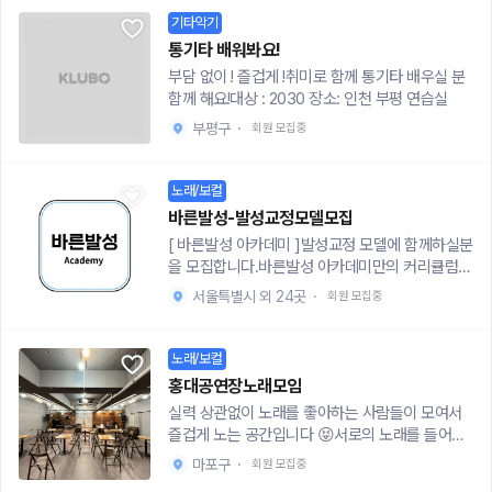
개인소장 할수 있게 영상으로도 남겨드리려고 합
히 살아보려고 했지만,어느새 1달이 지나버렸나
기타악기
니다😀너무 바빠서 배우다가 중간에 그만 두시게
요?다시 용기를 내서 꿈을 찾고 싶은 사람들을 위
되면 지장이 가기 때문에 끝까지 참여가 가능하시
통기타 배워봐요!
해 특별히 기획한 콘서트에 초대합니다!작년말 공
고 여유가 있는 분이면 너무 좋을거 같습니다!정말
부담 없이 ! 즐겁게 !취미로 함께 통기타 배우실 분
연 이후 앵콜로 다시한번 더 업그레이드 되어 여러
재미있게 알려드릴수 있고 흥미를 드릴수 있고 내
함께 해요!대상 : 2030 장소: 인천 부평 연습실
분들을 찾아갑니다.
가 할수 있을까? 에서 내가 할수 있네?? 로 변화도
부평구
·
회원 모집중
할수 있답니다~~🔥🔥지원대상 1) 시간적으로 여
유있고 1개월~2개월 동안 가능하신 분2) 20대 직
장/취준생/학생 등등3) 남녀평등 아무나 가능4) 거
노래/보컬
리가 멀지 않는 분으로 지원 부탁드려요🔥비용1)
바른발성-발성교정모델모집
회당 2만원(연습실비 + 레슨비)2) 레슨장소 : 영등
[ 바른발성 아카데미 ]발성교정 모델에 함께하실분
포구청 , 오목교, 당산, 서울대입구 등등🔥목적1)
을 모집합니다.바른발성 아카데미만의 커리큘럼으
스트레스 겁나게 풀고 싶은 사람2) 취미활동 하고
로 진행할 예정이오니 많은 참여 바랍니다.▪️필수
싶은사람3) 드럼배우고 싶은 사람🔥경력 - 찬양팀
서울특별시 외 24곳
·
회원 모집중
참여조건-목소리에 대한 고민이 있으신분(목이 자
사역세션(집회,수련회) - 취미레슨(ccm,pop 등
주 쉰다, 목소리가 듣기 싫다, 노래를 잘부르고 싶
등) - 뮤지컬 세션(대학교 동아리) - 오케스트라 세
은분 환영)-Before & after 영상촬영 가능자(얼
션 - 실용음악학원 레슨, 문화센터 강사✅문의http
노래/보컬
굴노출X)▪️커리큘럼(6회차)1회 - Voice type tes
s://open.kakao.com/o/sQiUwHhg
홍대공연장노래모임
t2회 - 이론, Solution 3회 - Practice by type4
실력 상관없이 노래를 좋아하는 사람들이 모여서
회 - Practice by type5회 - 스피치 및 노래 적용
즐겁게 노는 공간입니다 😝서로의 노래를 들어주
하기6회 - 영상촬영▪️절차대면미팅 진행후 커리큘
며 얘기도 나누고 발전하는 시간을 가져보아요😀
럼 진행 예정(연습실에서 진행)▪️지원신청서http
마포구
·
회원 모집중
나이,실력 상관 없습니다!서로간의 기본 배려와 존
s://moaform.com/q/lQxMoM