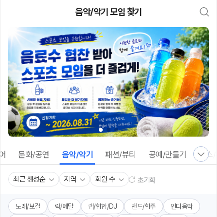
대
음악/악기 모임 찾기
메
뉴
가
기
(메
인,
모
임,
게
시
판,
내
모
임,
M
Y)
본
어
문화/공연
음악/악기
패션/뷰티
공예/만들기
댄스
문
바
로
최근 생성순
지역
회원 수
초기화
가
기
노래/보컬
락/메탈
랩/힙합/DJ
밴드/합주
인디음악