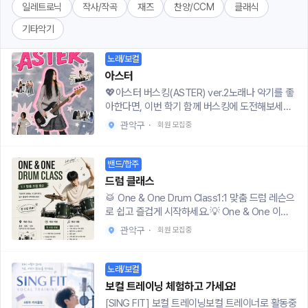
일레트로닉
작사/작곡
재즈
찬양/CCM
클래식
기타악기
노래/보컬
아스터
💖아스터 버스킹(ASTER) ver.2노래나 악기를 좋
아한다면, 이번 학기 함께 버스킹에 도전해보세요!
무대에 한 번 서보고 싶거나,한 곡을 완곡·완주해보
관악구
·
회원 모집중
고 싶거나,같이 연습하며 좋은 추억을 만들고 싶은
분들을 기다립니다.📍모집 분야• 보컬• 악기(기
타, 피아노/신디, 드럼, 베이스, 우쿠렐레 등 무관)•
밴드/합주
기획팀🌟실력보다 중요한 건 연습량!버스킹이 목
드럼 클래스
표지만 공연이 부담된다면 연습만 함께 참여해도
🥁 One & One Drum Class1:1 맞춤 드럼 레슨으
괜찮습니다.초보자부터 경험자까지 모두 환영합니
로 쉽고 즐겁게 시작하세요.💡 One & One 이
다.📍활동 내용• 활동 기간- 2026년 8월 ~ 11월-
란?”1:1 개인 맞춤형 드럼 클래스“개인의 목표와
버스킹 공연 : 11월 예정• 활동 내용- 월 3회 정도
관악구
·
회원 모집중
수준에 맞춰 차근차근 진행하며,원하는 곡을 직접
개인·팀 연습- 월 1회 단체 연습 & 뒷풀이- MT 및
연주할 수 있도록 도와드립니다.이런 분들에게 추
공연·페스티벌 관람• 연습 위치- 홍대 · 신촌 · 한강
천합니다❗️• 드럼을 배워보고 싶었던 분• 드럼으로
노래/보컬
📍모집• 모집 대상- 서울·수도권 대학생• 모집 기
스트레스 풀고 싶은 분• 밴드 활동이나 공연을 꿈
간~ 8월 31일• 회비- 입회비 1만원- 연습실 대관
보컬 트레이닝 체험하고 가세요!
꾸는 분• 부담 없는 비용으로 제대로 배우고 싶은
및 운영비로 사용 / 사용 내역 공개💫문의- 인스타
[SING FIT] 보컬 트레이닝보컬 트레이너로 활동중