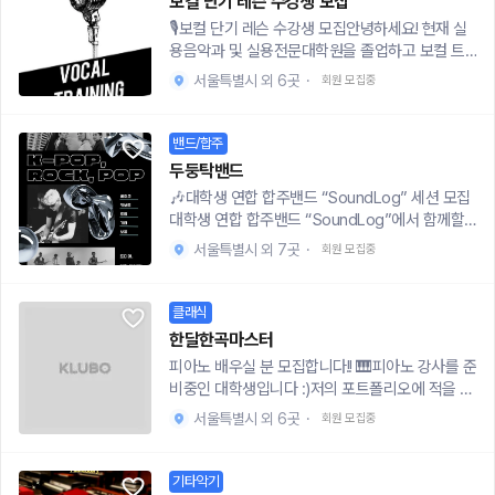
가능!)- 기타 (경우에 따라 베이스로 조정 가능)-
보컬 단기 레슨 수강생 모집
니다. 음악을 듣는 것보다 음악을 연주하는게 감정
베이스 (진심으로 찾고 있어요…!)- 키보드- 드럼::
🎙️보컬 단기 레슨 수강생 모집안녕하세요! 현재 실
표현에 더욱 효과적이며, 우리가 가장 친숙하게 연
활동내용 ::- 주 1회 정기 연습 (요일 협의)- 장르
용음악과 및 실용전문대학원을 졸업하고 보컬 트
주할 수 있는 악기가 피아노거든요. 초보자 경력자
다양! (락, 팝, 인디, 발라드 등)- 버스킹/공연/합주
레이닝 및 발성 교정 전문 학원 창업을 준비 중인
를 막론하고 피아노로 감정을 실은 연주를 경험할
서울특별시 외 6곳
·
회원 모집중
회 참여 가능 (희망 시 + 실력 가능 시)- 가벼운 모
보컬 트레이너입니다😊보컬 트레이너로 전향해
수 있게 도와드리는 것이 제 클래스의 목표입니다
임도 환영! 맛집 탐방, 소소한 수다 등:: 지원방법 ::
창업 준비 중이어서, 1:1 또는 조를 꾸려서 보컬 트
:)🔲 모집 대상- 피아노 실력을 다시 살리고 싶으
👉 지원합니다!라고 주시면 지원양식 드릴게요:)
레이닝 및 발성 교정에 맞는 새로운 커리큘럼을 가
밴드/합주
신 분- 피아노를 시작할 엄두가 안나시는 분(레슨
📱 오픈채팅 링크: https://open.kakao.com/o/
르쳐 드리고자 레슨 체험단을 모집하고 있습니다!
경험 없으신분도 환영!)- 한 곡을 내가 만족할 정도
두둥탁밴드
sd53KFcg:: 인스타 팔로우 ::https://www.insta
누구에게나 적용 가능한 효과적인 원포인트 단기
로 진짜 '연주' 해보고 싶은 분🔲 수업 방법총 6회
🎶대학생 연합 합주밴드 “SoundLog” 세션 모집
gram.com/ikryong_band?igsh=cDQ3MzJxZ
레슨 커리큘럼을 쉽고 간단하게 코칭해 드릴 수 있
로, 6주에 걸쳐서 진행하는 클래스입니다. 1:1로 진
대학생 연합 합주밴드 “SoundLog”에서 함께할
GFtZXZp&utm_source=qr익룡능선과 함께라
도록, 커리큘럼을 제작 중에 있어요 :)✋🏻목 아프지
행되며, 한 회당 1시간 진행 예정입니다. 레슨 후 추
세션을 추가 모집합니다❗️“SoundLog”는 소리로
면누구나 주인공이 될 수 있어요!처음부터 천천히,
않게 노래를 잘 부르시고 싶으신 분!✋🏻보컬 호흡
서울특별시 외 7곳
·
회원 모집중
가 과제(피아노 연습 과제)도 부여됩니다.피아노는
남기는 우리의 일기장으로 합주를 하며 서로의 재
함께 만들어가는 밴드!함께 비행할 준비 되셨나요?
및 발성을 전문적으로 배워보시고 싶으신 분!✋🏻목
개인차가 큰 악기이기에 맞춤 교육을 진행합니다.
미와 추억을 남기는 밴드입니다. 팝, 인디 등 다양
소리가 작아서 발성법 연습을 통해 목소리를 키워
아래는 예시로, 피아노 3년 치셨다가 근 10년을 안
한 장르의 음악을 연주하며, 다양한 합주 촬영, 향
클래식
보시고 싶으신 분!✋🏻면접 및 스피치 연습에 필요
쳤던 제 수강생의 'summer 완성' 커리큘럼입니다.
후 공연도 계획하고 있습니다. 초보자 위주 구성과
한 발성 배우고 싶으신 분!보컬 트레이닝을 통해 나
한달한곡마스터
1주 차 : 악보 음표와 피아노 건반 매칭 훈련/올바
합주를 하며 쌓는 즐거움을 중요시 하기에 부담 없
만의 개성 있는 목소리를 찾아드리겠습니다✨▪️모
피아노 배우실 분 모집합니다!! 🎹피아노 강사를 준
른 손 모양으로 C스케일 연습2주 차 : 오른손 멜로
이 참여하실 수 있습니다!▶️ 활동내용 및 계획• 매
집 기간6월 10일부터 7월 14일까지(5주간 모집
비중인 대학생입니다 :)저의 포트폴리오에 적을 경
디 숙지 훈련(A파트)/옥타브 타건 훈련/왼손 주요
달 1곡 완곡을 목표로 연습 및 합주• 연습 과정 영
예정)** 티오가 차게 되면 조기 마감될 수 있습니
력을 위해서 짧게나마 레슨을 진행합니다!아예 할
4개코드 숙지3주 차 : 메트로놈을 이용한 오른손
상 촬영 예정• 멤버 간 악기 교류 및 다양한 악기
서울특별시 외 6곳
·
회원 모집중
다!▪️모집 대상서울 경기권 거주 20대분들(06~98
줄 모르는 입문자들도 너무 환영입니다!!저도 전문
박자 훈련/왼손 스타카토 타건 훈련4주 차 : A파트
경험• 실력 향상 시 버스킹 진행 고려• 연습 일정
년생)** 비전공자 우대합니다!▪️모집 인원보컬 트
강의를 하는 피아니스트가 아니기 때문에 부담갖
양손 완성/B파트 훈련(오른손-손목 로테이션 테크
및 장소는 팀원 간 협의하여 결정(주로 홍대, 신림)
레이너가 1명이다 보니 한 달에 4~5명씩 선착순으
지 말고 지원해주세요🥹!!🎵운영안내🎵•레슨 기
닉, 왼손-힘 빼고 화음 치기)5주 차 : B파트 양손
기타악기
• 팀원 간 번개모임📌 모집대상• 서울권 활동 가능
로 지원자를 받을 예정입니다. 더불어 레슨비가 무