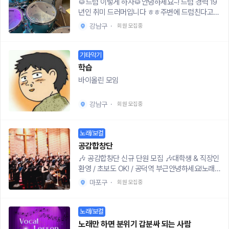
🥁드럼 이렇게 하자🥁안녕하세요~! 드럼 경력 19
w.instagram.com/liora_halen🔥지원 링크http
차 : 올바른 호흡법, 발성법, 공명 - 3회차 : 공명강
년인 취미 드러머입니다 ㅎㅎ주변에 드럼친다고
s://naver.me/xt4aFbT7(인스타로도 신청 가능
화, 바이브레이션 느낌 찾기 - 4회차 : 본인에게 맞
얘기하면, 배우고 싶어하는 사람들이 정말 많더라
하니, 자유롭게 신청 바랍니다.)🔥문의DM으로 부
는 곡 찾고 취약점 피드백🎙 트레이너 약력여 트레
강남구
·
회원 모집중
구요!공연하는 것도, 가르치는 것도 좋아해서 앞으
탁드립니다.* 레슨 전 간단한 사전 확인을 위해 10
이너- 동아방송대 실용음악 보컬전공- 강남 보컬
로 학원 운영 전에 드럼 클래스를 열어보려고 합니
분 내외의 줌 미팅이 진행됩니다. *현재 노래 고민,
아카데미 출강- 라이브클럽, 페스티벌 공연 다수남
다!⭐️모집 대상자⭐️드럼의 장벽이 높아서 배우고는
평소 부르고 싶은 곡, 발성에서 어려운 부분, 레슨
기타악기
트레이너- m/v, 콘서트, 뮤지컬, 오페라 다수 참
싶었지만 어려웠던 사람들!학원을 다니고 싶었지
을 통해 얻고 싶은 방향 등을 간단히 확인합니다.노
여- 걸그룹 보컬트레이너, 보컬 자문, 보컬 강의 다
학습
만 너무 가격이 비싸서 주저했던 사람들!취미를 만
래 실력을 평가하는 자리가 아니니 부담 없이 편하
수- 피처링 및 가이드 녹음 다수 참여 * 수업 장소
바이올린 모임
들고 싶은데 어떤 취미를 만들면 좋을지 고민하는
게 이야기해주시면 됩니다.확인한 내용을 바탕으
- 신림역 도보 1분 (변동 가능성 있음)🔥인스타@li
사람들!스트레스를 풀고 싶은데, 건강하게 해소하
로 담당 트레이너와 1회차 진단 방향, 추천 곡, 수업
ora_halen🔥지원 링크https://naver.me/xt4aF
고 싶은 사람들!기초도 중요하지만, 속성 실습으로
진행 방식을 조율해드릴 예정입니다.
강남구
·
회원 모집중
bT7🔥문의https://url-shortener.me/HU5노래
곡 하나를 단기간에 완성하고 싶은 사람들! 모두 환
를 보다 더 잘하고 싶은 분들을 모집합니다!
영~!!⭐️커리큘럼⭐️1회차 드럼 기초2회차 기본 8비
노래/보컬
트 곡 연습(1)3회차 기본 8비트 곡 연습(2)4회차
희망곡 연습(1)5회차 희망곡 연습(2)6회차 희망곡
공감합창단
실전 연주 및 영상 촬영⭐️문의⭐️인스타https://ww
🎶 공감합창단 신규 단원 모집 🎶대학생 & 직장인
w.instagram.com/grum._.drum?igsh=bTRm
환영 / 초보도 OK! / 공덕역 부근안녕하세요!노래
N3JuOWxmcHFp신청폼https://moaform.co
좋아하세요? 그렇다면 이미 절반은 우리 단원이에
마포구
·
회원 모집중
m/q/wcLTEM대관비 겸 노쇼방지비만 받고 진행
요😉공감합창단은공덕역 근처에서 활동하는 혼성
해보려고 합니다(1시간 약 8,000원)연습실 위치
합창단으로,대학생과 직장인들이 함께 모여즐겁
는 서울 내 연습실 조율 가능이고, 제가 알아봐드립
게, 진심으로 노래를 부르고 있어요!✅ 모집 대상노
노래/보컬
니다!학원 차리기 전에 후기 받는 게 저에게 큰 도
래를 사랑하는 모든 분!합창 경험이 있다면 좋고,처
노래만 하면 분위기 갑분싸 되는 사람
움이 될 것 같아서, 정성스러운 후기만 좀 남겨주시