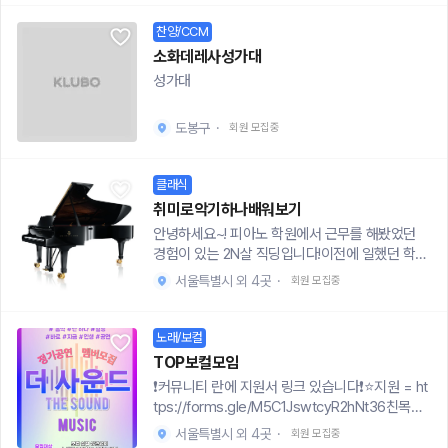
중만 해주시면 돼요☺️------------------------
-------------------그 외 취미 개인레슨도 진행
찬양/CCM
할 예정이니 1. 좋은 목소리를 내는 방법2. 노래 부
소화데레사성가대
를 때 힘을 빼는 방법3. 나한테 어울리는 곡을 찾는
성가대
방법4. 고음을 내는 방법5. 노래방 가서 목이 안 상
하는 방법이 궁금하신 분들은 언제든 환영입니다
😏----------------------------------------
도봉구
·
회원 모집중
---⭐️홍대입구역 8번 출구 '루끄' 공연장⭐️노래방
처럼 즐기는 곳이라고 생각해주셔도 됩니다.노래
클래식
를 꼭 안 불러도 됩니다😀모이는 날은 수요일 평일
오후7시이니 들어오실 때 시간 확인 부탁드려요
취미로악기하나배워보기
☺️----------------------------------------
안녕하세요~! 피아노 학원에서 근무를 해봤었던
---주의사항1. 가급적 한달안에는 모임 참석을 부
경험이 있는 2N살 직딩입니다!이전에 일했던 학원
탁드려요☺️2. 여미새, 분위기 망치는 행위는 자제
이 망하게 되면서 다른 학원에서 일을 하고 있어요
서울특별시 외 4곳
·
회원 모집중
해주세요☺️3. 영업을 하시거나 종교적 전파는❌자
여러분 피아노를 배우면서 즐거웠던 경험이 있으
세한 문의는 djstls 으로 카카오톡 주세요☺️
시나요?단순히 지루하기만 하지는 않으셨나요?어
————————————————————
렵게만 느껴진 피아노를 쉽고 재밌게, 그리고 힐링
노래/보컬
•오픈채팅 링크https://open.kakao.com/o/gC
을 하고 소통하는 공간을 만들고 싶습니다!그래서
TOP보컬모임
OONfsf•네이버 카페 링크https://m.cafe.nave
즐겁게 힐링하며 소통할 수 있는 피아노 카페 창업
❗커뮤니티 란에 지원서 링크 있습니다❗⭐지원 = ht
r.com/hongmodong-----------------------
을 하려고 합니다이를 위해서 시범운영으로 2회차
tps://forms.gle/M5C1JswtcyR2hNt36친목
----------------------네이버 카페는 가입 후
되는 기간동안 연습실 비용하시면 무료로 레슨을
보컬 프로젝트 “더사운드”"에서 함께할 크루를 모
가입인사까지 작성해주세요☺️오픈채팅방에 들어
해드리는 재능기부를 진행하려고 하는데요!하단에
서울특별시 외 4곳
·
회원 모집중
집합니다!🎤노래 좀 잘 부르고 싶다!🎤무대 위에서