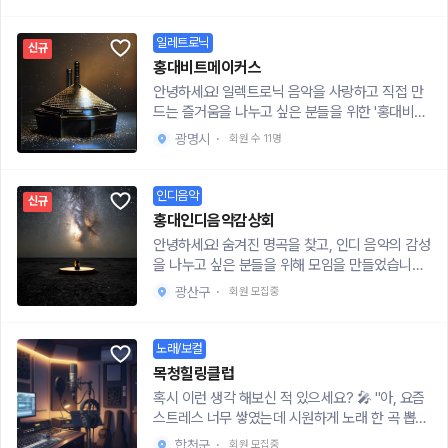
오셔야 변경사항 및 공지사항을 들으실 수가 있으
있는 구글 폼으로 간단한 내용을 작성해주시면 조
함께 노래 부르며 특별한 추억을 남기고 싶다!>>이
므로 꼭 채팅방에 참여해주세요 😊
율해서 바로 레슨시간 잡아보려고 합니다!*커리큘
런분들을 위해 모임을 개설 했어요.📍완성도 있는
일레트로닉
럼 (실제로 진행할 것)티엠 : 소개하고 날짜조율,
신규
무대와 영상 촬영을 위해 현업에 종사하고 있는 보
환경파악, 1회차 진행방향1회 : 원하는 레슨 방향
홍대비트메이커스
컬 멘토분의 보컬 트레이닝!📍현재 전문적으로 활
조율 + 레슨 10-20분 (총 1시간)2회 : 레슨 20분
안녕하세요! 일렉트로닉 음악을 사랑하고 직접 만
동하시는 무대 설치 관련 감독님들(음향, 조명, 공
(단계에 맞는 기초레슨) + 40분은 레슨 마치며 소
드는 즐거움을 나누고 싶은 분들을 위한 '홍대비트
연 연출 등)과 함께 진행하며 더 수준 높은 공연을
통 시간 *모집 대상20대 초중반*회비 : 회비는 별
메이커스'입니다. 🎹✨혹시 방구석에서 혼자 DAW
선보일 수 있습니다!📍전문적인 레코딩 장비로 본
광명시
·
회원 수 11명
도로 없습니다! 개인적으로 이용하실 연습실에 대
를 켜놓고 곡 작업 하다가 막히는 부분 때문에 답답
인의 노래를 녹음 해볼 수 있는 기회!📍연습 할 수
한 비용만 지불하시면 됩니다!*지원 : https://for
했던 적 없으신가요? 아니면 내 작업물을 누군가
있는 녹음실과 댄스룸 제공!이 모든것이 ✨️더사운
ms.gle/xdzCwSEyv9wJAfgWA-> 장소 조율은
에게 들려주고 싶지만, 마땅한 커뮤니티가 없어 고
인디음악
드✨️에서 이루어진답니다.*기초부터 고급까지 보
신규
전화로 진행하려고 합니다. 성실한 내용 작성 부탁
민하셨던 분들 모두 환영해요! 우리 모임은 장르 불
컬 레벨업 트레이닝을 위한 모임 & 친목 보컬 프
홍대인디음악감상회
드립니다! (되도록 서울이면 좋겠어요!
문하고 하우스, 테크노, 앰비언트 등 일렉트로닉 사
로젝트 “더사운드”는 노래를 좋아하는 사람들이
안녕하세요! 숨겨진 명곡을 찾고, 인디 음악의 감성
운드를 기반으로 음악을 만드는 사람들이 모여 서
모여,함께 보컬 연습하고, 이를 오프라인 공연과 영
을 나누고 싶은 분들을 위해 모임을 만들었습니다.
로의 비트를 공유하는 곳이에요. 🎧매주 정기 모
상 촬영을 진행하면서자신만의 작업물을 남기기
🎧매주 수많은 차트 음악에 지쳐갈 때, 마음 한구
임에서는 각자 작업 중인 프로젝트 파일을 함께 들
광산구
·
회원 모집중
위해 시작된 프로젝트입니다!무대위에서 함께 노
석을 채워주는 담백한 인디 밴드의 사운드가 그리
어보며 피드백을 나누기도 하고, 요즘 유행하는 신
래 부르고 특별한 추억을 남기고 싶은 일반인분들
운 적 없으신가요? 우리 모임은 매주 정해진 테마
디사이저 프리셋이나 플러그인 꿀팁도 공유하고
환영합니다:)🎶활동내용✅주 1회 정기 모임을 통
에 맞춰 각자 좋아하는 인디 음악을 추천하고, 그
노래/보컬
있어요. 거창한 실력이 필요한 건 절대 아니에요!
해 보컬 트레이닝과 공연 준비✅전문적인 멘토들
곡에 얽힌 소소한 이야기들을 나누는 자리에요.특
음악을 사랑하는 마음과 자신의 개성을 표현하고
목청힐링클럽
과 함께 진행되는 보컬 트레이닝을 통해 노래 실력
별한 형식이 있는 건 아니에요! 홍대의 아늑한 카페
싶은 열정만 있다면 초보자부터 숙련자까지 모두
혹시 이런 생각 해보신 적 있으세요? 🎤 "아, 요즘
향상!✅ 활동기간은 6개월 예상, 월회비는 10만원!
나 작은 LP바에 모여서 서로가 플레이리스트에 꽁
환영합니다. 서로의 작업 방식을 보며 배우는 점도
스트레스 너무 쌓였는데 시원하게 노래 한 곡 뽑고
✅팀을 나누어, 개인곡과 단체곡 연습도 하고, 친목
꽁 숨겨두었던 최애 곡들을 공유하는 시간이죠. 가
정말 많거든요.혼자 고민하면 며칠이 걸릴 작업도
싶다!" 아니면 "노래는 좋아하는데 혼자 가긴 좀 그
도모 도 함께!✅오프라인 공연 진행과 공연 진행에
끔은 인디 공연을 함께 보러 가거나, 홍대 앞 버스
합천군
·
회원 모집중