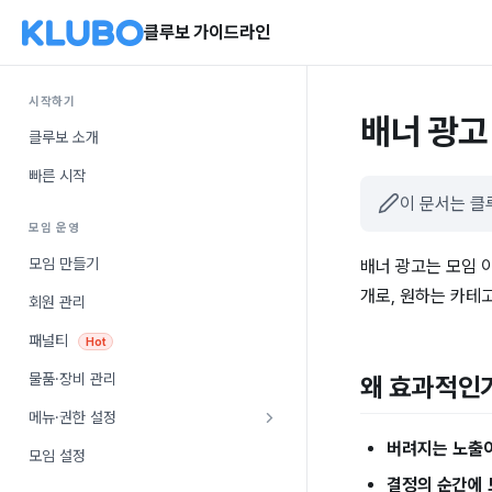
클루보 가이드라인
시작하기
배너 광고
클루보 소개
빠른 시작
이 문서는 
모임 운영
모임 만들기
배너 광고는 모임 
개로, 원하는 카테
회원 관리
패널티
Hot
물품·장비 관리
왜 효과적인
메뉴·권한 설정
버려지는 노출
모임 설정
결정의 순간에