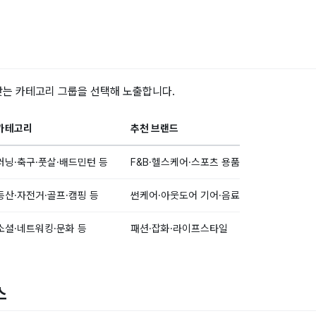
맞는 카테고리 그룹을 선택해 노출합니다.
카테고리
추천 브랜드
러닝·축구·풋살·배드민턴 등
F&B·헬스케어·스포츠 용품
등산·자전거·골프·캠핑 등
썬케어·아웃도어 기어·음료
소셜·네트워킹·문화 등
패션·잡화·라이프스타일
스