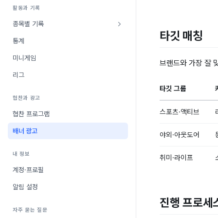
활동과 기록
종목별 기록
타깃 매칭
통계
미니게임
브랜드와 가장 잘 
리그
타깃 그룹
협찬과 광고
스포츠·액티브
협찬 프로그램
배너 광고
야외·아웃도어
내 정보
취미·라이프
계정·프로필
알림 설정
진행 프로세
자주 묻는 질문