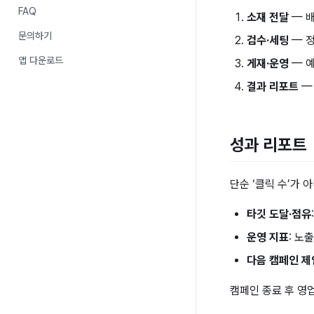
FAQ
소재 전달
— 배
문의하기
검수·세팅
— 정
앱 다운로드
게재·운영
— 예
결과 리포트
—
성과 리포트
단순 ‘클릭 수’가 
타깃 도달·점유
운영 지표
: 노
다음 캠페인 제
캠페인 종료 후 영업