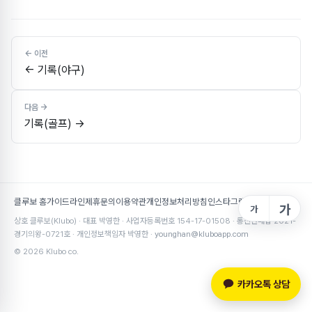
← 기록(야구)
기록(골프) →
클루보 홈
가이드라인
제휴문의
이용약관
개인정보처리방침
인스타그램
가
가
상호 클루보(Klubo) · 대표 박영한 · 사업자등록번호 154-17-01508 · 통신판매업 2021-
경기의왕-0721호 · 개인정보책임자 박영한 ·
younghan@kluboapp.com
© 2026 Klubo co.
카카오톡 상담