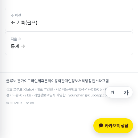
← 기록(골프)
통계 →
클루보 홈
가이드라인
제휴문의
이용약관
개인정보처리방침
인스타그램
상호 클루보(Klubo) · 대표 박영한 · 사업자등록번호 154-17-01508 · 통신판매업 2021-
가
가
경기의왕-0721호 · 개인정보책임자 박영한 ·
younghan@kluboapp.com
© 2026 Klubo co.
카카오톡 상담