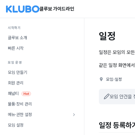
클루보 가이드라인
시작하기
일정
클루보 소개
빠른 시작
일정은 모임의 모든
모임 운영
같은 일정 화면에
모임 만들기
모임
›
일정
회원 관리
패널티
Hot
모임 안건을
물품·장비 관리
메뉴·권한 설정
일정 등록하
모임 설정