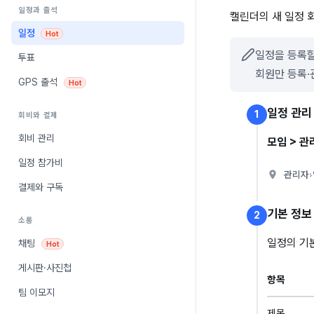
일정과 출석
캘린더의 새 일정 
일정
Hot
일정을 등록할
투표
회원만 등록·
GPS 출석
Hot
일정 관리
1
회비와 결제
회비 관리
모임 > 관
일정 참가비
관리자
›
결제와 구독
기본 정보
2
소통
일정의 기
채팅
Hot
게시판·사진첩
항목
팀 이모지
제목