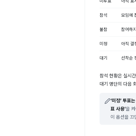
미투표
아직 표
참석
모임에 
불참
참여하지
미정
아직 결
대기
선착순 
참석 현황은 실시간
대기 명단의 다음 
‘미정’ 투표
표 사용’
을 켜
이 옵션을 끄