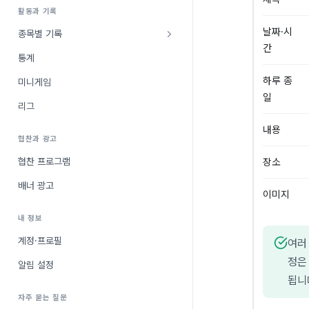
활동과 기록
날짜·시
종목별 기록
간
통계
하루 종
미니게임
일
리그
내용
협찬과 광고
협찬 프로그램
장소
배너 광고
이미지
내 정보
계정·프로필
여러
정은
알림 설정
됩니
자주 묻는 질문