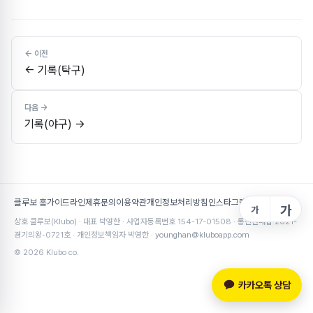
← 기록(탁구)
기록(야구) →
클루보 홈
가이드라인
제휴문의
이용약관
개인정보처리방침
인스타그램
가
가
상호 클루보(Klubo) · 대표 박영한 · 사업자등록번호 154-17-01508 · 통신판매업 2021-
경기의왕-0721호 · 개인정보책임자 박영한 ·
younghan@kluboapp.com
© 2026 Klubo co.
카카오톡 상담